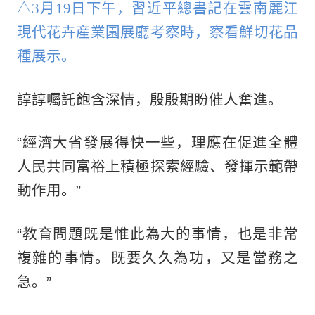
△3月19日下午，習近平總書記在雲南麗江
現代花卉産業園展廳考察時，察看鮮切花品
種展示。
諄諄囑託飽含深情，殷殷期盼催人奮進。
“經濟大省發展得快一些，理應在促進全體
人民共同富裕上積極探索經驗、發揮示範帶
動作用。”
“教育問題既是惟此為大的事情，也是非常
複雜的事情。既要久久為功，又是當務之
急。”