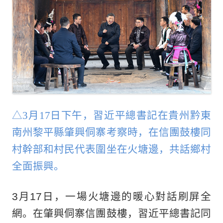
△3月17日下午，習近平總書記在貴州黔東
南州黎平縣肇興侗寨考察時，在信團鼓樓同
村幹部和村民代表圍坐在火塘邊，共話鄉村
全面振興。
3月17日，一場火塘邊的暖心對話刷屏全
網。在肇興侗寨信團鼓樓，習近平總書記同