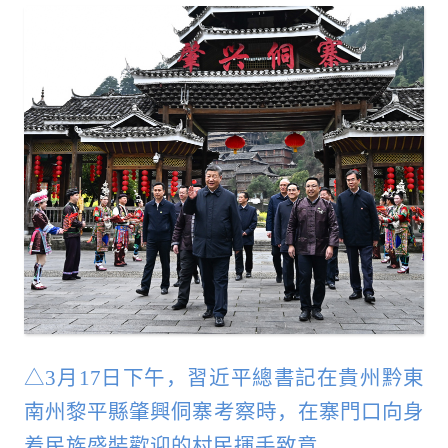
△3月17日下午，習近平總書記在貴州黔東
南州黎平縣肇興侗寨考察時，在寨門口向身
着民族盛裝歡迎的村民揮手致意。