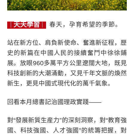
天天學習
春天，孕育希望的季節。
站在新方位、肩負新使命、奮進新征程，歷
史的新篇在中國人民的接續奮鬥中徐徐鋪
展。放眼960多萬平方公里遼闊大地，既見
科技創新的大潮涌動，又見千年文脈的煥然
新生，更見中國式現代化的萬千氣象。
回看本月總書記治國理政實踐——
對“發展新質生産力”的深刻洞察，對“教育強
國、科技強國、人才強國”的統籌把握，對