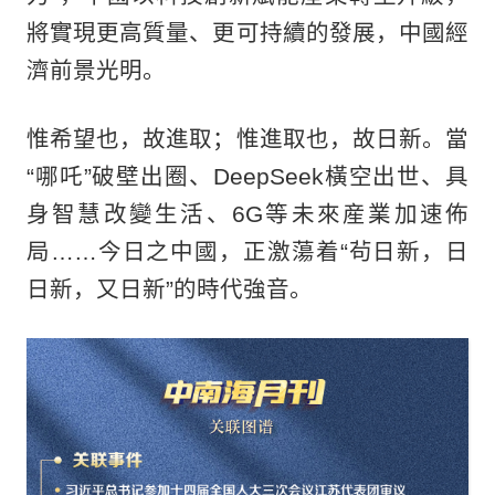
將實現更高質量、更可持續的發展，中國經
濟前景光明。
惟希望也，故進取；惟進取也，故日新。當
“哪吒”破壁出圈、DeepSeek橫空出世、具
身智慧改變生活、6G等未來産業加速佈
局……今日之中國，正激蕩着“茍日新，日
日新，又日新”的時代強音。