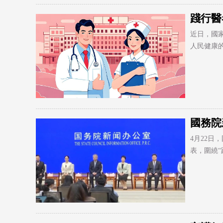
踐行醫
近日，國
人民健康
國務院
4月22
表，圍繞“