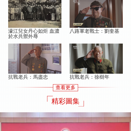
八路軍老戰士：劉奎基
濠江兒女丹心如炬 血濃
於水共禦外辱
抗戰老兵：馬盡忠
抗戰老兵：徐樹年
查看更多
精彩圖集