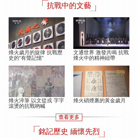
抗戰中的文藝
烽火歲月的旋律 抗戰歷
文通世界 激發共鳴 抗戰
史的“有聲記憶”
烽火中的精神紐帶
烽火淬筆 以文從戎 字字
烽火硝煙裏的黃金歲月
滾燙的抗戰吶喊
查看更多
銘記歷史 緬懷先烈