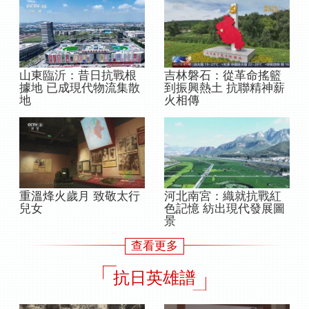
吉林磐石：從革命搖籃
山東臨沂：昔日抗戰根
到振興熱土 抗聯精神薪
據地 已成現代物流集散
火相傳
地
重溫烽火歲月 致敬太行
河北南宮：織就抗戰紅
兒女
色記憶 紡出現代發展圖
景
查看更多
抗日英雄譜