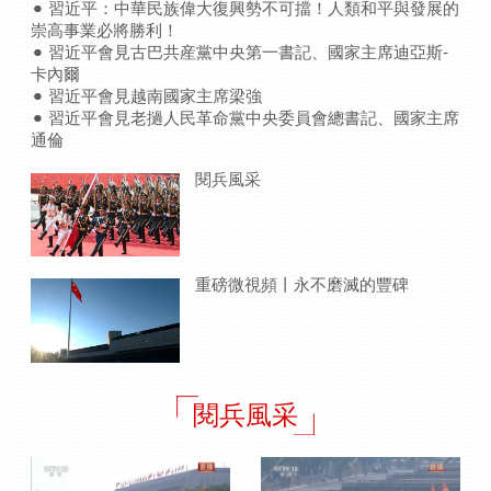
習近平：中華民族偉大復興勢不可擋！人類和平與發展的
崇高事業必將勝利！
習近平會見古巴共産黨中央第一書記、國家主席迪亞斯-
卡內爾
習近平會見越南國家主席梁強
習近平會見老撾人民革命黨中央委員會總書記、國家主席
通倫
閱兵風采
重磅微視頻丨永不磨滅的豐碑
閱兵風采