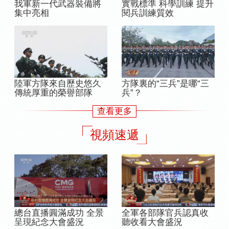
我軍新一代武器裝備將
實戰標準 科學訓練 提升
集中亮相
閱兵訓練質效
陸軍方隊來自歷史悠久
方隊裏的“三兵”是哪“三
傳統厚重的榮譽部隊
兵”？
查看更多
視頻速遞
總台直播圓滿成功 全景
全軍各部隊官兵認真收
呈現紀念大會盛況
聽收看大會盛況