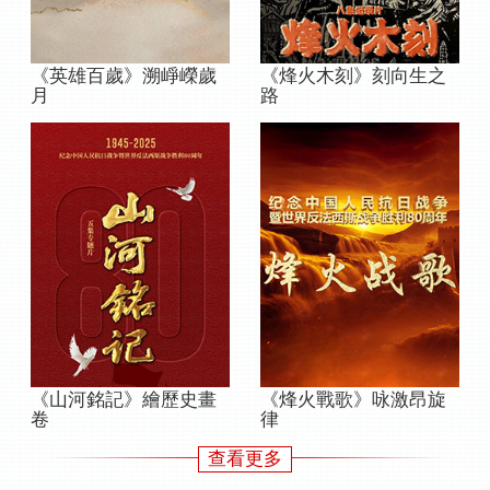
《英雄百歲》溯崢嶸歲
《烽火木刻》刻向生之
月
路
《山河銘記》繪歷史畫
《烽火戰歌》咏激昂旋
卷
律
查看更多