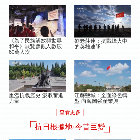
《為了民族解放與世界
劉老莊連：抗戰烽火中
和平》展覽參觀人數破
的英雄連隊
60萬人次
江蘇鹽城：全面綠色轉
重溫抗戰歷史 汲取奮進
型 向海圖強産業興
力量
查看更多
抗日根據地·今昔巨變