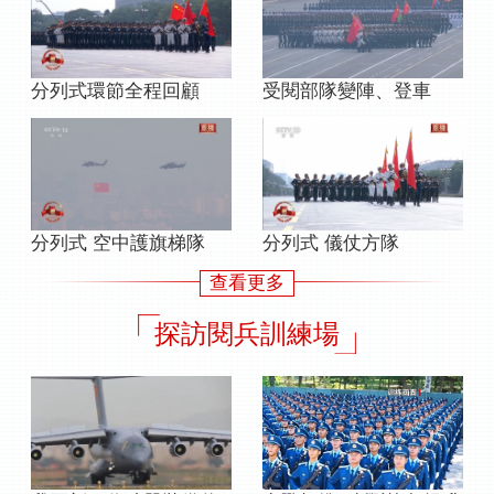
分列式環節全程回顧
受閱部隊變陣、登車
分列式 空中護旗梯隊
分列式 儀仗方隊
查看更多
探訪閱兵訓練場