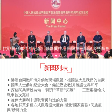
抗戰勝利80周年紀念活動新聞中心舉辦第三場記者見面會
新聞列表
港澳台同胞和海外僑胞現場觀禮：祖國強大是我們的自豪
國際人士參加紀念大會：銘記歷史教訓 維護世界和平
探秘閱兵新銳裝備｜“躍升”“革新”“拓展”……三型兩棲輪式
戰車首次亮相
從偉大勝利中汲取奮勇前進的力量
各地群眾多種方式觀看盛大慶典 感受“國家富強+民族復
興”磅礡力量