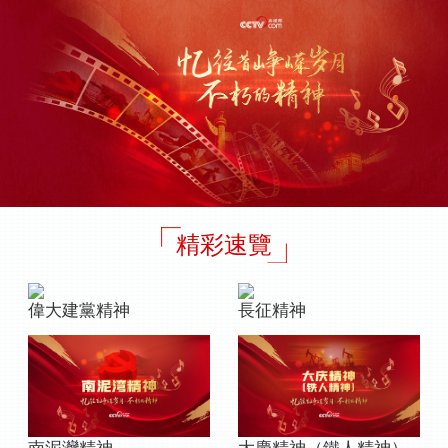
精彩速覽
偉大建黨精神
長征精神