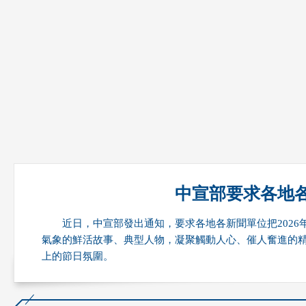
財經
教育
鄉村振興
生態環境
一帶一路
央
大國智造
大國展會
大國保險
雲頂對話
雲起
CCTV.節目官網
直播
節目單
欄目
片庫
收
中宣部要求各地各
近日，中宣部發出通知，要求各地各新聞單位把202
氣象的鮮活故事、典型人物，凝聚觸動人心、催人奮進的
上的節日氛圍。