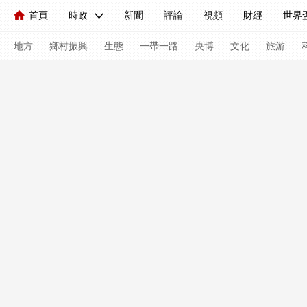
首頁
時政
新聞
評論
視頻
財經
世界
人民領袖習近平
直播
海外頻道
片庫
iPanda
欄目大全
聯播+
English
中國領導人
節目單
Монгол
聽音
央視快評
微視頻
習式妙語
主持人
地方
鄉村振興
生態
一帶一路
央博
文化
旅游
總台春晚
網絡春晚
共産黨員網
秧紀錄
紀錄片
新聞
國內
國際
評論
經濟
軍事
科技
人民領袖習近平
聯播+
熱解讀
天天學習
習式妙
視頻
小央視頻
小央直播
直播中國
熊貓頻道
現場
前線
比劃
快看
藍海中國
新兵請入列
體育
直播
競猜
2026年世界盃
2026年冬奧會
VIP會員
CCTV奧林匹克頻道
生活體育大會
體育江