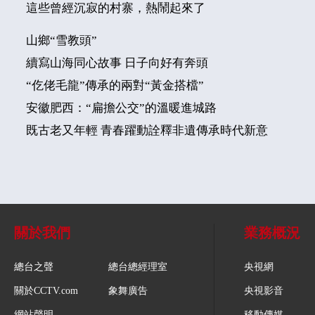
這些曾經沉寂的村寨，熱鬧起來了
山鄉“雪教頭”
續寫山海同心故事 日子向好有奔頭
“仡佬毛龍”傳承的兩對“黃金搭檔”
安徽肥西：“扁擔公交”的溫暖進城路
既古老又年輕 青春躍動詮釋非遺傳承時代新意
關於我們
業務概況
總台之聲
總台總經理室
央視網
關於CCTV.com
象舞廣告
央視影音
網站聲明
移動傳媒