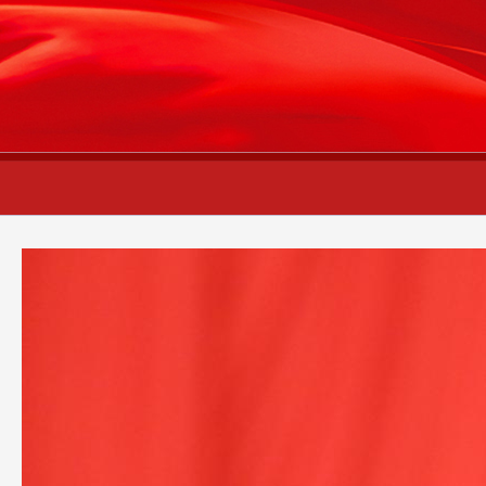
財經
教育
鄉村振興
生態環境
一帶一路
央
大國智造
大國展會
大國保險
雲頂對話
雲起
CCTV.節目官網
直播
節目單
欄目
片庫
收