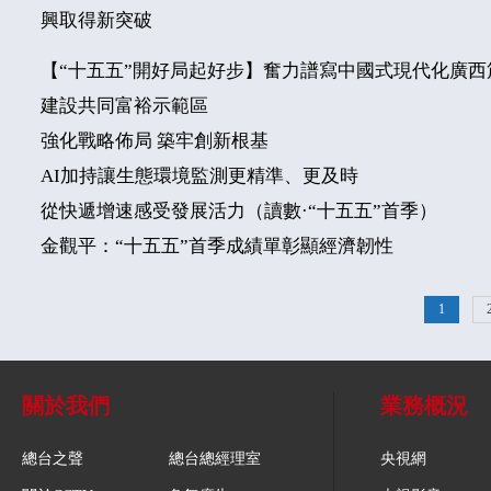
興取得新突破
【“十五五”開好局起好步】奮力譜寫中國式現代化廣西
建設共同富裕示範區
強化戰略佈局 築牢創新根基
AI加持讓生態環境監測更精準、更及時
從快遞增速感受發展活力（讀數·“十五五”首季）
金觀平：“十五五”首季成績單彰顯經濟韌性
1
關於我們
業務概況
總台之聲
總台總經理室
央視網