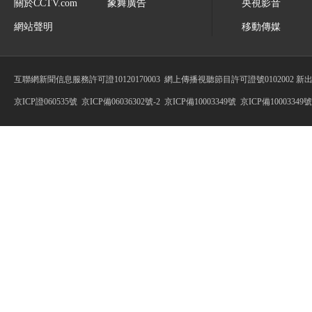
關於CCTV.com
象舞廣告
央視影音
網站聲明
移動傳媒
互聯網新聞信息服務許可證10120170003
網上傳播視聽節目許可證號0102002 新
京ICP證060535號
京ICP備06036302號-2
京ICP備10003349號
京ICP備10003349號