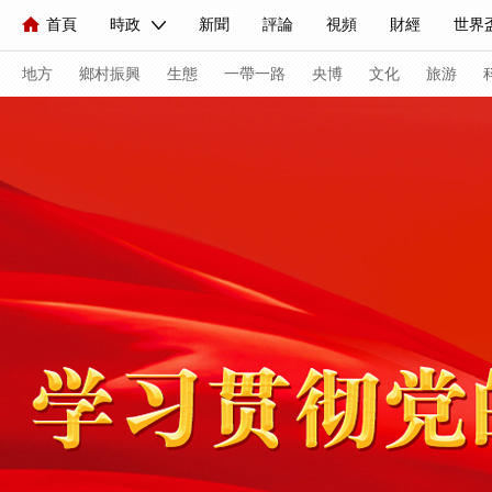
首頁
時政
新聞
評論
視頻
財經
世界
人民領袖習近平
直播
海外頻道
片庫
iPanda
欄目大全
聯播+
English
中國領導人
節目單
Монгол
聽音
央視快評
微視頻
習式妙語
主持人
地方
鄉村振興
生態
一帶一路
央博
文化
旅游
總台春晚
網絡春晚
共産黨員網
秧紀錄
紀錄片
新聞
國內
國際
評論
經濟
軍事
科技
人民領袖習近平
聯播+
熱解讀
天天學習
習式妙
視頻
小央視頻
小央直播
直播中國
熊貓頻道
現場
前線
比劃
快看
藍海中國
新兵請入列
體育
直播
競猜
2026年世界盃
2026年冬奧會
VIP會員
CCTV奧林匹克頻道
生活體育大會
體育江