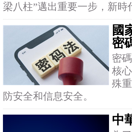
梁八柱”邁出重要一步，新時
國
密
密碼
核心
殊重
防安全和信息安全。
中