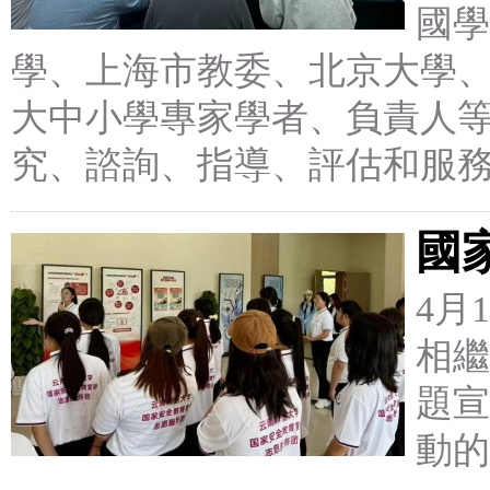
國學
學、上海市教委、北京大學、
大中小學專家學者、負責人
究、諮詢、指導、評估和服
國
4月
相繼
題宣
動的