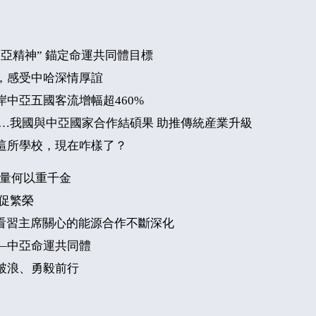
絲路同心 共同發展
烏茲別克斯坦 走進中
亞精神” 錨定命運共同體目標
亞最大風電項目
，感受中哈深情厚誼
中亞五國客流增幅超460%
中國—中亞六國合拍
……我國與中亞國家合作結碩果 助推傳統産業升級
紀錄片《家園》播出
這所學校，現在咋樣了？
分量何以重千金
商務部：我國對中亞
促繁榮
國家投資累計超300
，看習主席關心的能源合作不斷深化
億美元
—中亞命運共同體
破浪、勇毅前行
外交部：願同中亞及
世界各國深化生態環
保合作