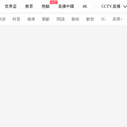
世界盃
教育
熊貓
直播中國
4K
CCTV.直播
式妙語
主持人
下載央視影音
熱解讀
天天學習
旅游
科普
健康
樂齡
閱讀
藝術
數智
5G
産業+
紀錄片網
國家大劇院
大型活動
科技
法治
文娛
人物
公益
圖片
習式妙語
央視快評
央視網評
光華銳評
鋒面
頻道
VR/AR
4K專區
全景新聞
請入列
人生第一次
人生第二次
冬奧會
CBA
NBA
中超
國足
國際足球
網球
綜
體育江湖
文化體育
冰雪道路
足球道路