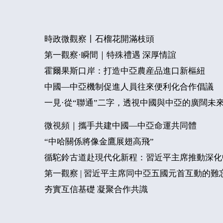
時政微觀察丨石榴花開滿枝頭
第一觀察·瞬間｜特殊禮遇 深厚情誼
霍爾果斯口岸：打造中亞農産品進口新樞紐
中國—中亞機制促進人員往來便利化合作倡議
一見·從“聯通”二字，透視中國與中亞的廣闊未
微視頻｜攜手共建中國—中亞命運共同體
“中哈關係將像金鷹展翅高飛”
循駝鈴古道赴現代化新程：習近平主席推動深化
第一觀察 | 習近平主席同中亞五國元首互動的難
夯實互信基礎 凝聚合作共識