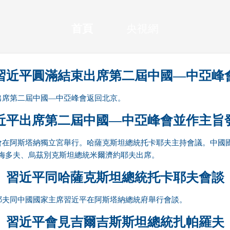
央博
非遺
文化
旅游
科普
健康
樂齡
閱讀
首頁
央視網
雲起
超級工廠
智敬中國
全民健康
顏選攻略
海洋
習近平圓滿結束出席第二屆中國—中亞峰
出席第二屆中國—中亞峰會返回北京。
收視榜
總台企業白名單
近平出席第二屆中國—中亞峰會並作主旨
峰會在阿斯塔納獨立宮舉行。哈薩克斯坦總統托卡耶夫主持會議。中國
梅多夫、烏茲別克斯坦總統米爾濟約耶夫出席。
習近平同哈薩克斯坦總統托卡耶夫會談
卡耶夫同中國國家主席習近平在阿斯塔納總統府舉行會談。
習近平會見吉爾吉斯斯坦總統扎帕羅夫