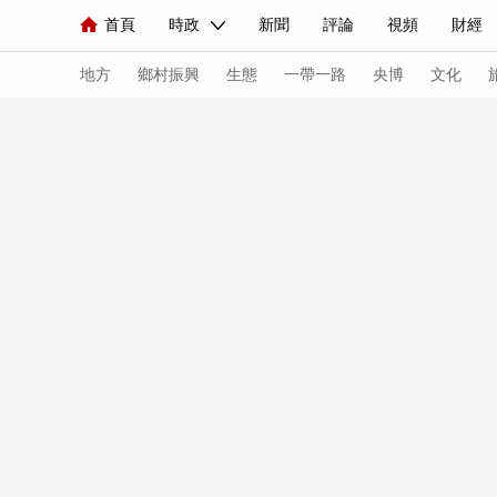
首頁
時政
新聞
評論
視頻
財經
人民領袖習近平
直播
海外頻道
片庫
iPanda
欄目大全
聯播+
English
中國領導人
節目單
Монгол
聽音
央視快評
微視頻
習
地方
鄉村振興
生態
一帶一路
央博
文化
總台春晚
網絡春晚
共産黨員網
秧紀錄
新聞
國內
國際
評論
經濟
軍事
人民領袖習近平
聯播+
熱解讀
天天學習
視頻
小央視頻
小央直播
直播中國
熊貓
現場
前線
比劃
快看
藍海中國
新兵
體育
直播
競猜
2026年世界盃
2026年
VIP會員
CCTV奧林匹克頻道
生活體育大會