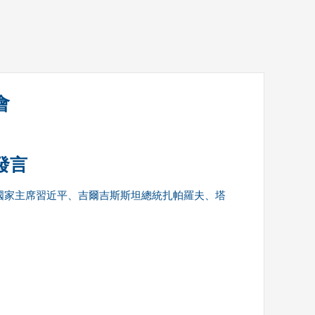
藝術
汽車
數智
5G
産業+
時尚
天氣
才藝
網展
央央好物
會
發言
國家主席習近平、吉爾吉斯斯坦總統扎帕羅夫、塔