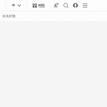
中
央央好物
合體育
亞冬會