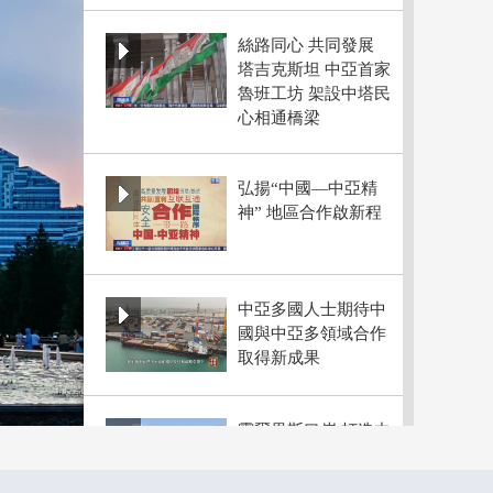
絲路同心 共同發展
塔吉克斯坦 中亞首家
魯班工坊 架設中塔民
心相通橋梁
弘揚“中國—中亞精
神” 地區合作啟新程
中亞多國人士期待中
國與中亞多領域合作
取得新成果
霍爾果斯口岸 打造中
亞農産品進口新樞紐