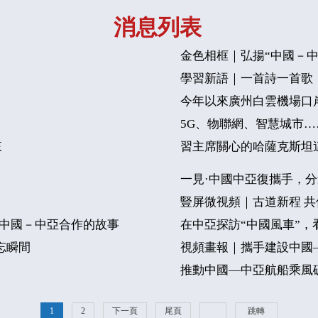
消息列表
金色相框｜弘揚“中國－中
學習新語｜一首詩一首歌
今年以來廣州白雲機場口岸
5G、物聯網、智慧城市
來
習主席關心的哈薩克斯坦
一見·中國中亞復攜手，
豎屏微視頻｜古道新程 共
中國－中亞合作的故事
在中亞探訪“中國風車”
忘瞬間
視頻畫報｜攜手建設中國
推動中國—中亞航船乘風
1
2
下一頁
尾頁
跳轉