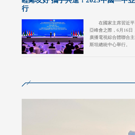
睦鄰友好 攜手共進！2025中國—
行
在國家主席習近平
亞峰會之際，6月16
廣播電視綜合體聯合主
斯坦總統中心舉行。