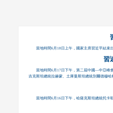
財經
教育
鄉村振興
生態環境
一帶一路
大國智造
大國展會
大國保險
雲頂對話
當地時間6月18日上午，國家主席習近平結束
CCTV.節目官網
直播
節目單
欄目
片庫
習
當地時間6月17日下午，第二屆中國—中亞
吉克斯坦總統拉赫蒙、土庫曼斯坦總統別爾德穆哈
當地時間6月16日下午，哈薩克斯坦總統托