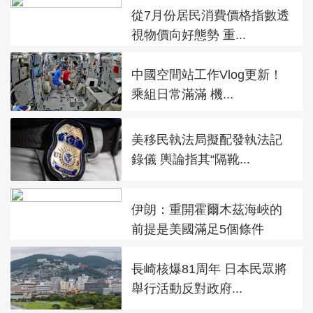
從7月份居民消費價格指數透
視物價向好態勢 重...
中國空間站工作Vlog更新！
乘組日常滿滿 機...
美移民執法局擬配發執法記
錄儀 輿論指其“隔靴...
伊朗：重開霍爾木茲海峽的
前提是美國滿足5個條件
長崎核爆81周年 日本民眾將
舉行活動反對政府...