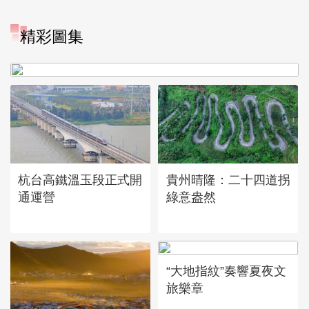
精彩圖集
廣西昭平: 高山秋茶採摘忙
杭台高鐵溫玉段正式開
貴州晴隆：二十四道拐
通運營
綠意盎然
“大地指紋”奏響夏夜文
旅樂章