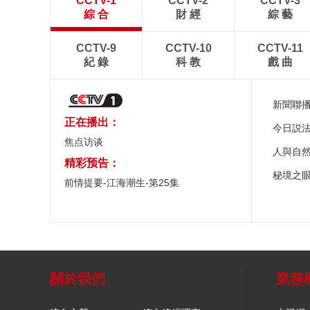
CCTV-1
CCTV-2
CCTV-3
綜 合
財 經
綜 藝
CCTV-9
CCTV-10
CCTV-11
紀 錄
科 教
戲 曲
新聞聯
正在播出：
今日説
焦点访谈
人與自
精彩预告：
秘境之
前情提要-江海潮生-第25集
關於我們
業務