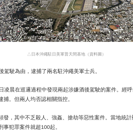
央博
非遺
文化
旅游
科普
健康
樂齡
閱讀
雲起
超級工廠
智敬中國
全民健康
顏選攻略
海洋
△日本沖繩駐日美軍普天間基地（資料圖）
收視榜
總台企業白名單
後駕駛為由，逮捕了兩名駐沖繩美軍士兵。
凌晨在巡邏過程中發現兩起涉嫌酒後駕駛的案件。經呼
逮捕。但兩人均否認相關指控。
，其中不乏殺人、強姦、搶劫等惡性案件。當地統計顯示
事犯罪案件就超100起。