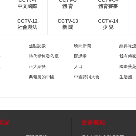
CCTV-4
CCTV-5
CCTV-5+
中文國際
體 育
體育賽事
CCTV-12
CCTV-13
CCTV-14
社會與法
新 聞
少 兒
播
焦點訪談
晚間新聞
經典咏
法
時代楷模發佈廳
開講啦
我有傳
然
正大綜藝
人口
國際藝
眼
典籍裏的中國
中國詩詞大會
生活圈
概況
更多鏈結