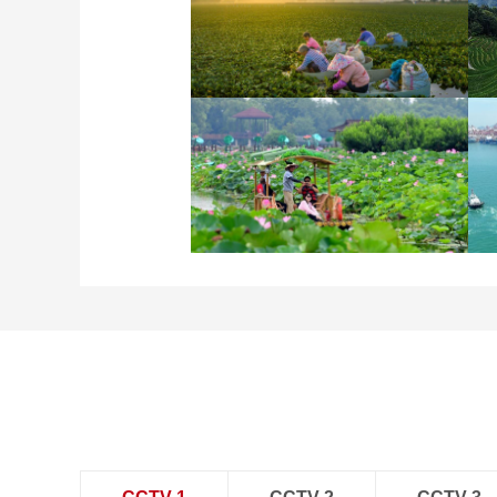
立秋近 採菱忙
詩意中國：畫船撐入花深
處