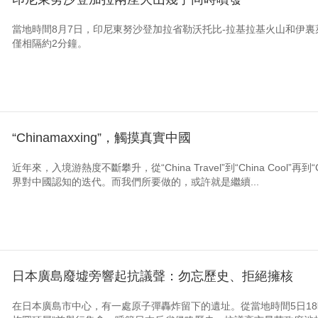
當地時間8月7日，印尼東努沙登加拉省勒沃托比-拉基拉基火山和伊
僅相隔約2分鐘。
“Chinamaxxing”，觸摸真實中國
近年來，入境游熱度不斷攀升，從“China Travel”到“China Cool”再
界對中國認知的迭代。而我們所要做的，或許就是繼續...
日本廣島廢墟旁響起抗議聲：勿忘歷史、拒絕擁核
在日本廣島市中心，有一處原子彈轟炸留下的遺址。從當地時間5日18