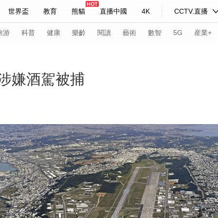
世界盃
教育
熊貓
直播中國
4K
CCTV.直播
式妙語
主持人
下載央視影音
熱解讀
天天學習
旅游
科普
健康
樂齡
閱讀
藝術
數智
5G
産業+
紀錄片網
國家大劇院
大型活動
涉嫌酒駕被捕
科技
法治
文娛
人物
公益
圖片
習式妙語
央視快評
央視網評
光華銳評
鋒面
頻道
VR/AR
4K專區
全景新聞
請入列
人生第一次
人生第二次
年冬奧會
CBA
NBA
中超
國足
國際足球
網球
綜
體育江湖
文化體育
冰雪道路
足球道路