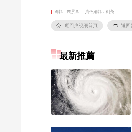
編輯：錢景童
責任編輯：劉亮
返回央視網首頁
返回
最新推薦