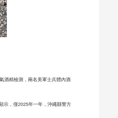
藝術
汽車
數智
5G
産業+
時尚
天氣
才藝
網展
央央好物
氣酒精檢測，兩名美軍士兵體內酒
，僅2025年一年，沖繩縣警方