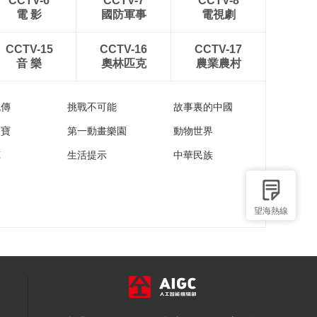
CCTV-6
CCTV-7
CCTV-8
電 影
國防軍事
電視劇
CCTV-15
CCTV-16
CCTV-17
音 樂
奧林匹克
農業農村
流傳
挑戰不可能
故事裏的中國
家寶
第一動畫樂園
動物世界
苑
生活提示
中華民族
望海熱線