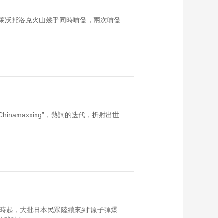
裏萊沃托洛克火山幾乎同時噴發，兩次噴發
到“Chinamaxxing”，熱詞的迭代，折射出世
時起，大批日本民眾陸續來到“原子彈爆