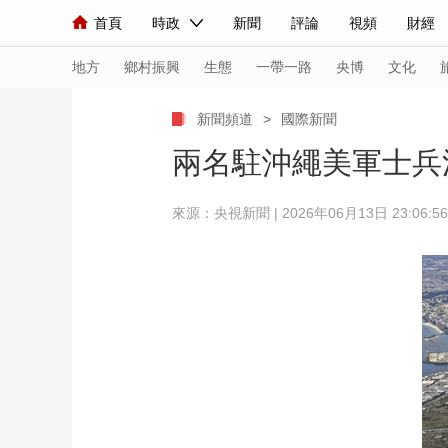
首頁
時政
新聞
評論
視頻
財經
人民領袖習近平
直播
海外頻道
片庫
iPanda
欄目大全
聯播+
English
中國領導人
節目單
Монгол
聽音
央視快評
微視頻
習
地方
鄉村振興
生態
一帶一路
央博
文化
新聞頻道
>
國際新聞
總台春晚
網絡春晚
共産黨員網
秧紀錄
兩名駐沖繩美軍士兵
來源：
央視新聞
| 2026年06月13日 23:06:56
新聞
國內
國際
評論
經濟
軍事
人民領袖習近平
聯播+
熱解讀
天天學習
視頻
小央視頻
小央直播
直播中國
熊貓
現場
前線
比劃
快看
藍海中國
新兵
體育
直播
競猜
2026年世界盃
2026
VIP會員
CCTV奧林匹克頻道
生活體育大會