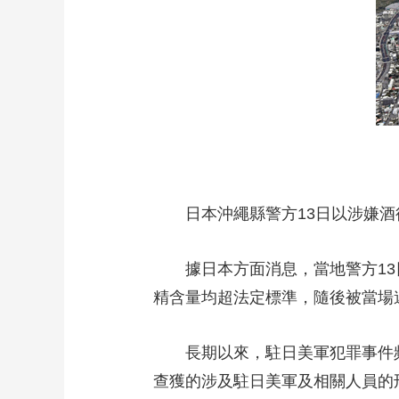
財經
教育
鄉村振興
生態環境
一帶一路
大國智造
大國展會
大國保險
雲頂對話
CCTV.節目官網
直播
節目單
欄目
片庫
日本沖繩縣警方13日以涉嫌酒
據日本方面消息，當地警方13日
精含量均超法定標準，隨後被當場
長期以來，駐日美軍犯罪事件頻發
查獲的涉及駐日美軍及相關人員的刑