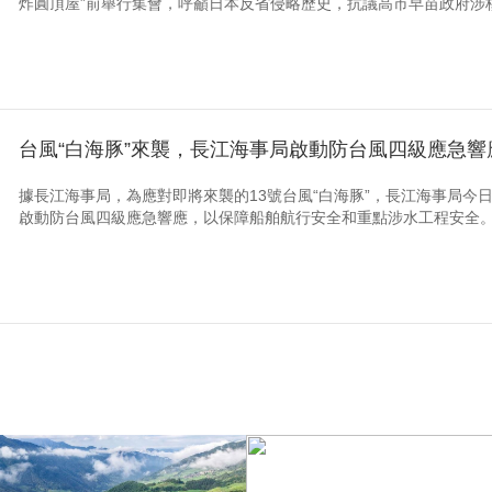
炸圓頂屋”前舉行集會，呼籲日本反省侵略歷史，抗議高市早苗政府涉
台風“白海豚”來襲，長江海事局啟動防台風四級應急響
據長江海事局，為應對即將來襲的13號台風“白海豚”，長江海事局今日發
啟動防台風四級應急響應，以保障船舶航行安全和重點涉水工程安全