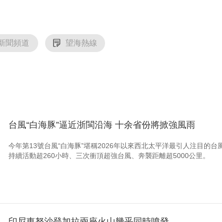
新聞頻道
望海熱線
台風“白海豚”逼近浙閩沿海 十余省份將掀強風雨
今年第13號台風“白海豚”堪稱2026年以來西北太平洋最引人注目的
持續活動超260小時、三次衝頂超強台風、奔襲距離超5000公里。
印尼東努沙登加拉兩座火山幾乎同時噴發