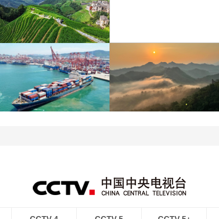
江蘇泗洪：洪澤湖濕地白
暑期出游 樂享美好時光
鷺嬉戲
青島港今年新辟16條國際
河北承德：金山嶺長城日
航線
出雲海翻涌