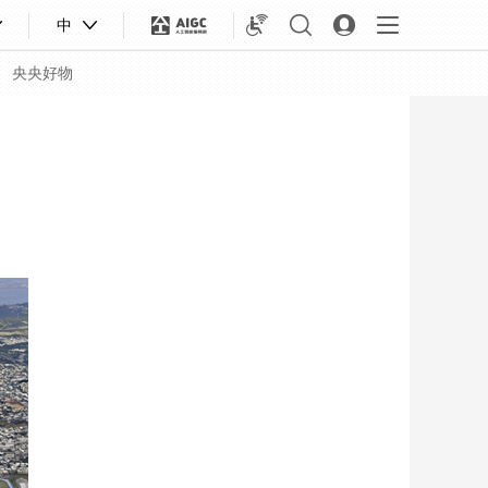
中
央央好物
合體育
亞冬會