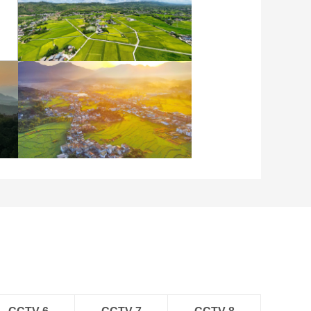
重慶梁平：優質水稻豐收
在望
安徽岳西：晨光鋪灑山鄉
稻田