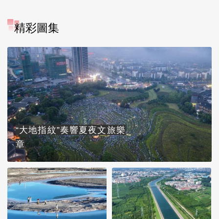
精彩圖集
“大地指紋”奏響夏夜文旅樂
章