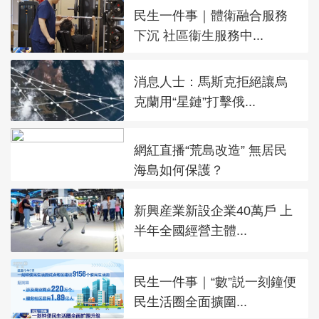
民生一件事｜體衛融合服務
下沉 社區衞生服務中...
消息人士：馬斯克拒絕讓烏
克蘭用“星鏈”打擊俄...
網紅直播“荒島改造” 無居民
海島如何保護？
新興産業新設企業40萬戶 上
半年全國經營主體...
民生一件事｜“數”説一刻鐘便
民生活圈全面擴圍...