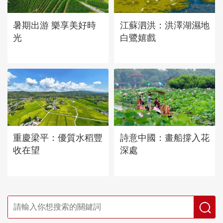
暑期出游 樂享美好時
江蘇泗洪：洪澤湖濕地
光
白鷺嬉戲
重慶梁平：優質水稻豐
詩意中國：畫船撐入花
收在望
深處