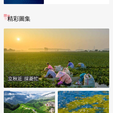
精彩圖集
立秋近 採菱忙