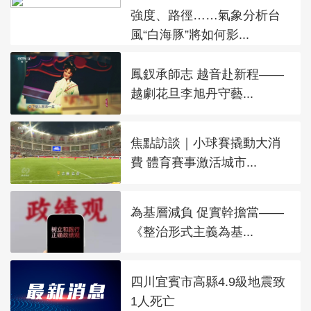
強度、路徑……氣象分析台
風“白海豚”將如何影...
鳳釵承師志 越音赴新程——
越劇花旦李旭丹守藝...
焦點訪談｜小球賽撬動大消
費 體育賽事激活城市...
為基層減負 促實幹擔當——
《整治形式主義為基...
四川宜賓市高縣4.9級地震致
1人死亡