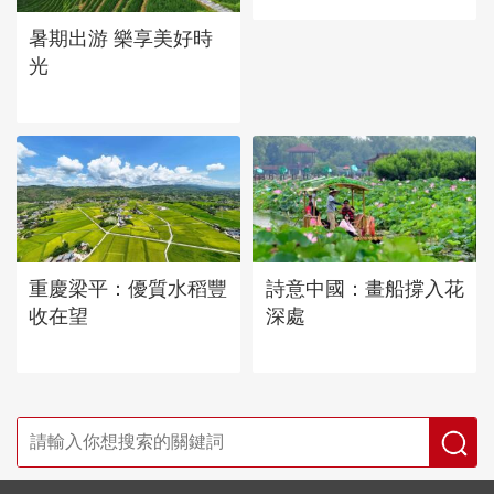
暑期出游 樂享美好時
光
重慶梁平：優質水稻豐
詩意中國：畫船撐入花
收在望
深處