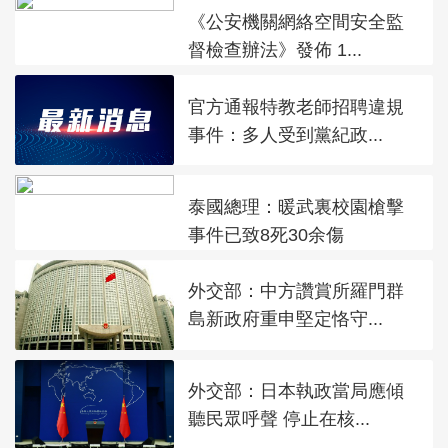
《公安機關網絡空間安全監
督檢查辦法》發佈 1...
官方通報特教老師招聘違規
事件：多人受到黨紀政...
泰國總理：暖武裏校園槍擊
事件已致8死30余傷
外交部：中方讚賞所羅門群
島新政府重申堅定恪守...
外交部：日本執政當局應傾
聽民眾呼聲 停止在核...