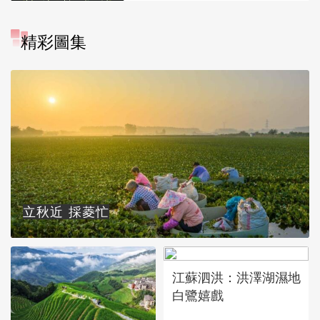
精彩圖集
立秋近 採菱忙
江蘇泗洪：洪澤湖濕地
白鷺嬉戲