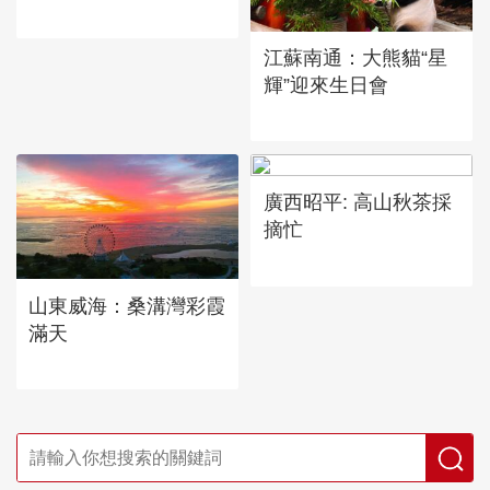
江蘇南通：大熊貓“星
輝”迎來生日會
廣西昭平: 高山秋茶採
摘忙
山東威海：桑溝灣彩霞
滿天