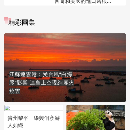
西哥和美國的進口碧根...
精彩圖集
江蘇連雲港：受台風“白海
豚”影響 連島上空現絢麗火
燒雲
貴州黎平：肇興侗寨游
人如織