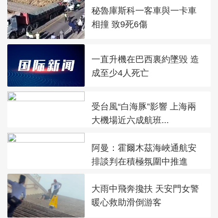
秘魯庫斯科一客車與一卡車
相撞 致9死6傷
一直升機在巴西裏約墜毀 造
成至少4人死亡
受台風“白海豚”影響 上海兩
大機場近六成航班...
阿曼：霍爾木茲海峽通航安
排談判在積極氛圍中推進
大雨中飛奔攙扶 天安門女警
暖心救助滑倒游客