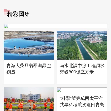
“大地指紋”奏響夏夜文旅樂
精彩圖集
章
青海大柴旦翡翠湖晶瑩
南水北調中線工程調水
剔透
突破800億立方米
“科學”號完成西太平洋
共享科考航次返回青島