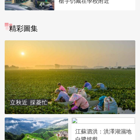
槍手仍藏在學校附近
精彩圖集
立秋近 採菱忙
江蘇泗洪：洪澤湖濕地
白鷺嬉戲