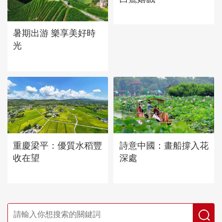
暑期出游 樂享美好時
光
重慶梁平：優質水稻豐
詩意中國：畫船撐入花
收在望
深處