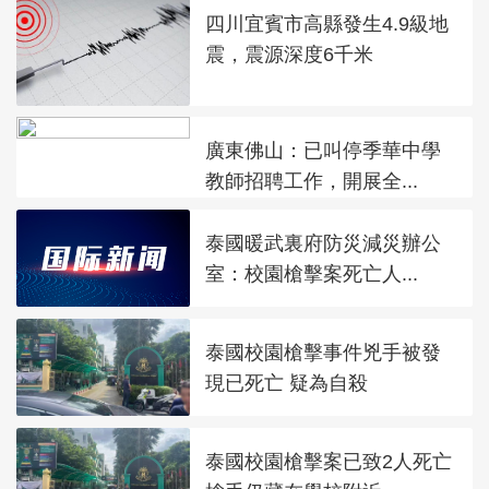
四川宜賓市高縣發生4.9級地
震，震源深度6千米
廣東佛山：已叫停季華中學
教師招聘工作，開展全...
泰國暖武裏府防災減災辦公
室：校園槍擊案死亡人...
泰國校園槍擊事件兇手被發
現已死亡 疑為自殺
泰國校園槍擊案已致2人死亡