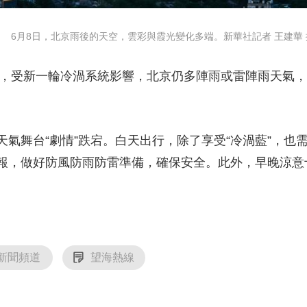
6月8日，北京雨後的天空，雲彩與霞光變化多端。新華社記者 王建華 
，受新一輪冷渦系統影響，北京仍多陣雨或雷陣雨天氣，
舞台“劇情”跌宕。白天出行，除了享受“冷渦藍”，也
報，做好防風防雨防雷準備，確保安全。此外，早晚涼意
新聞頻道
望海熱線