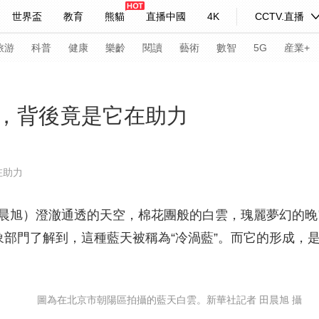
世界盃
教育
熊貓
直播中國
4K
CCTV.直播
式妙語
主持人
下載央視影音
熱解讀
天天學習
旅游
科普
健康
樂齡
閱讀
藝術
數智
5G
産業+
紀錄片網
國家大劇院
大型活動
，背後竟是它在助力
科技
法治
文娛
人物
公益
圖片
在助力
習式妙語
央視快評
央視網評
光華銳評
鋒面
旭）澄澈通透的天空，棉花團般的白雲，瑰麗夢幻的晚
頻道
VR/AR
4K專區
全景新聞
象部門了解到，這種藍天被稱為“冷渦藍”。而它的形成，是
請入列
人生第一次
人生第二次
年冬奧會
CBA
NBA
中超
國足
國際足球
網球
綜
圖為在北京市朝陽區拍攝的藍天白雲。新華社記者 田晨旭 攝
體育江湖
文化體育
冰雪道路
足球道路