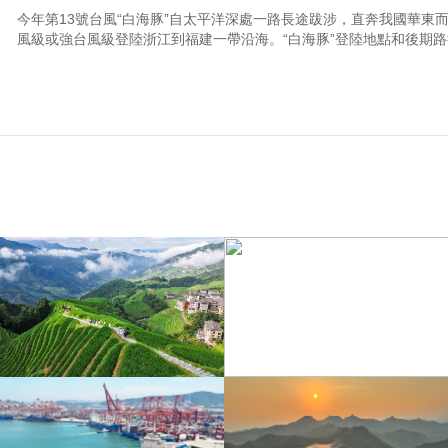
今年第13號台風“白海豚”自太平洋深處一路長途跋涉，直奔我國華東而
風級或強台風級登陸浙江到福建一帶沿海。“白海豚”登陸地點和後期路徑