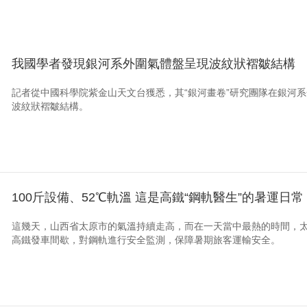
我國學者發現銀河系外圍氣體盤呈現波紋狀褶皺結構
記者從中國科學院紫金山天文台獲悉，其“銀河畫卷”研究團隊在銀河
波紋狀褶皺結構。
100斤設備、52℃軌溫 這是高鐵“鋼軌醫生”的暑運日常
這幾天，山西省太原市的氣溫持續走高，而在一天當中最熱的時間，
高鐵發車間歇，對鋼軌進行安全監測，保障暑期旅客運輸安全。