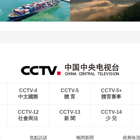
江蘇泗洪：洪澤湖濕地白
暑期出游 樂享美好時光
鷺嬉戲
青島港今年新辟16條國際
河北承德：金山嶺長城日
航線
出雲海翻涌
CCTV-4
CCTV-5
CCTV-5+
中文國際
體 育
體育賽事
CCTV-12
CCTV-13
CCTV-14
社會與法
新 聞
少 兒
播
焦點訪談
晚間新聞
經典咏