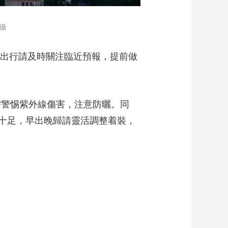
攝
出行請及時關注臨近預報，提前做
需警惕紫外線傷害，注意防曬。同
十足，早出晚歸請靈活調整着裝，