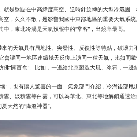
就是盤踞在中高緯度高空、逆時針旋轉的大型冷氣團，
央博
非遺
文化
旅游
科普
健康
樂齡
閱讀
高空，久久不散，是影響我國中東部地區的重要天氣系統
雲起
超級工廠
智敬中國
全民健康
顏選攻略
海洋
其中，東北冷渦是天氣預報中的“常客”，出鏡率最高。
來的天氣具有局地性、突發性、反復性等特點，破壞力
。它會讓同一地區連續幾天反復上演同一種天氣，比如間
收視榜
總台企業白名單
仿佛“開盲盒”。比如，一邊給北京製造大風、冰雹，一邊
”，也有讓人驚喜的一面。氣象部門介紹，冷渦後部甩
積雲、淡積雲等白雲，可以為華北、東北等地解鎖通透治愈
初夏天然的“降溫神器”。