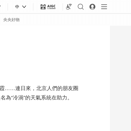
中
央央好物
霞……連日來，北京人們的朋友圈
名為“冷渦”的天氣系統在助力。
合體育
亞冬會