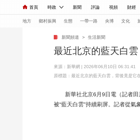
首頁
時政
新聞
評論
視頻
財經
人民領袖習近平
直播
海外頻道
片庫
iPanda
欄目大全
聯播+
English
中國領導人
節目單
Монгол
聽音
央視快評
微視頻
習
地方
鄉村振興
生態
一帶一路
央博
文化
新聞頻道
>
生活新聞
總台春晚
網絡春晚
共産黨員網
秧紀錄
最近北京的藍天白雲
來源：
新華網
| 2026年06月10日 06:31:41
新聞
國內
國際
評論
經濟
軍事
原標題：最近北京的藍天白雲，背後竟是它
人民領袖習近平
聯播+
熱解讀
天天學習
新華社北京6月9日電（記者田晨
視頻
小央視頻
小央直播
直播中國
熊貓
被“藍天白雲”持續刷屏。記者從氣
現場
前線
比劃
快看
藍海中國
新兵
體育
直播
競猜
2026年世界盃
2026
VIP會員
CCTV奧林匹克頻道
生活體育大會