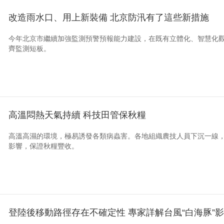
改造雨水口、用上新裝備 北京防汛有了這些新措施
今年北京市繼續加強監測預警預報能力建設，在既有立體化、智慧化
齊監測短板。
高溫悶熱天氣持續 科技田管保秋糧
高溫高濕的環境，極易誘發各類病蟲害。各地組織農技人員下沉一線
影響，保證秋糧豐收。
登陸後移動路徑存在不確定性 專家詳解台風“白海豚”