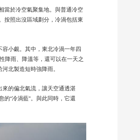
相當於冷空氣聚集地。與普通冷空
藝術
汽車
數智
5G
産業+
。按照出沒區域劃分，冷渦包括東
時尚
天氣
才藝
網展
央央好物
不容小覷。其中，東北冷渦一年四
歇性降雨、降溫等，還可以在一天之
給河北製造短時強降雨。
出來的偏北氣流，讓天空通透湛
的“冷渦藍”。與此同時，它還