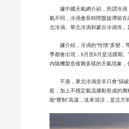
據中國天氣網介紹，所謂冷渦，
財經
教育
鄉村振興
生態環境
一帶一路
氣不同，冷渦會長時間盤旋滯留在
大國智造
大國展會
大國保險
雲頂對話
北冷渦、華北冷渦和蒙古冷渦等。
據介紹，冷渦的“性情”多變，帶
季都會出現，5月至6月是活躍期
CCTV.節目官網
直播
節目單
欄目
片庫
內隨機製造複雜多樣的天氣現象，
不過，東北冷渦並非只會“搞破壞
藍，加上不穩定氣流擾動形成的層
能“壓制”高溫，送來清涼，是北方