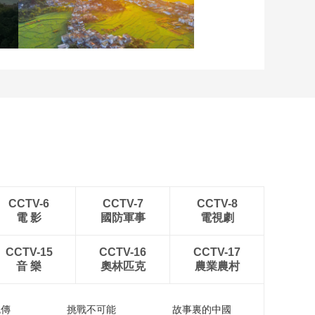
重慶梁平：優質水稻豐收
在望
安徽岳西：晨光鋪灑山鄉
稻田
CCTV-6
CCTV-7
CCTV-8
電 影
國防軍事
電視劇
CCTV-15
CCTV-16
CCTV-17
音 樂
奧林匹克
農業農村
流傳
挑戰不可能
故事裏的中國