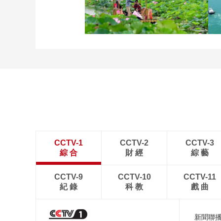
立秋近 採菱忙
詩意中國：畫船撐入花深
處
CCTV-1
CCTV-2
CCTV-3
綜 合
財 經
綜 藝
CCTV-9
CCTV-10
CCTV-11
紀 錄
科 教
戲 曲
新聞聯