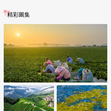
精彩圖集
立秋近 採菱忙