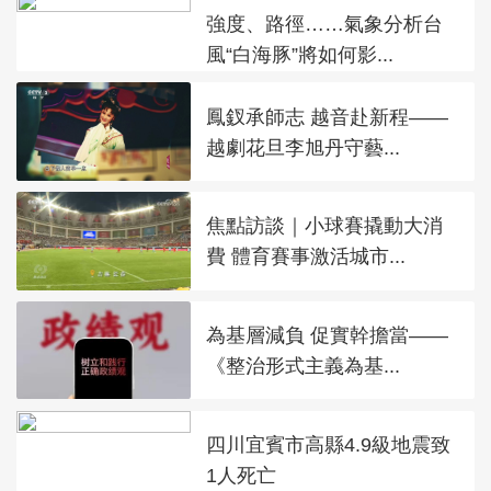
強度、路徑……氣象分析台
風“白海豚”將如何影...
鳳釵承師志 越音赴新程——
越劇花旦李旭丹守藝...
焦點訪談｜小球賽撬動大消
費 體育賽事激活城市...
為基層減負 促實幹擔當——
《整治形式主義為基...
四川宜賓市高縣4.9級地震致
1人死亡