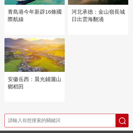
青島港今年新辟16條國
河北承德：金山嶺長城
際航線
日出雲海翻涌
安徽岳西：晨光鋪灑山
鄉稻田