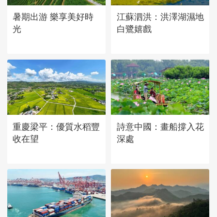
暑期出游 樂享美好時
江蘇泗洪：洪澤湖濕地
光
白鷺嬉戲
重慶梁平：優質水稻豐
詩意中國：畫船撐入花
收在望
深處