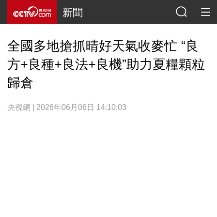
新聞
全國多地搶抓晴好天氣收麥忙 “良
方+良種+良法+良機”助力夏糧顆粒
歸倉
央視網 | 2026年06月06日 14:10:03