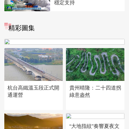
穩定支持
精彩圖集
廣西昭平: 高山秋茶採摘忙
杭台高鐵溫玉段正式開
貴州晴隆：二十四道拐
通運營
綠意盎然
“大地指紋”奏響夏夜文