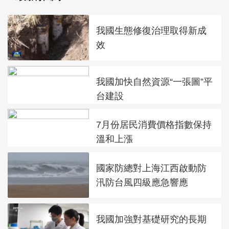
我國生態修復治理取得新成
效
我國加快自然資源“一張圖”平
台建設
7月份居民消費價格指數保持
溫和上漲
國家防總對上海江西啟動防
汛防台風四級應急響應
我國加強對基礎研究的長期