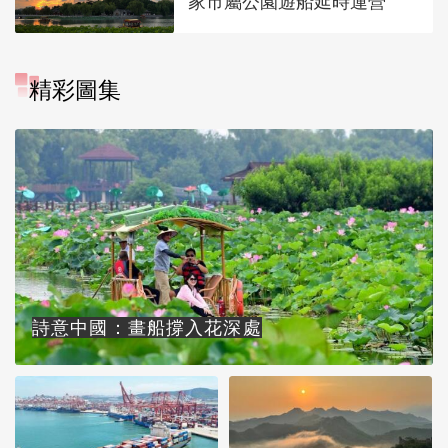
家市屬公園遊船延時運營
精彩圖集
詩意中國：畫船撐入花深處