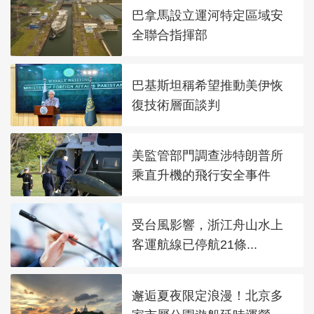
巴拿馬設立運河特定區域安
全聯合指揮部
巴基斯坦稱希望推動美伊恢
復技術層面談判
美監管部門調查涉特朗普所
乘直升機的飛行安全事件
受台風影響，浙江舟山水上
客運航線已停航21條...
邂逅夏夜限定浪漫！北京多