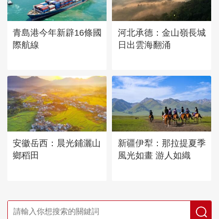
青島港今年新辟16條國
河北承德：金山嶺長城
際航線
日出雲海翻涌
安徽岳西：晨光鋪灑山
新疆伊犁：那拉提夏季
鄉稻田
風光如畫 游人如織