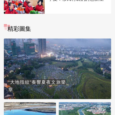
精彩圖集
“大地指紋”奏響夏夜文旅樂
章