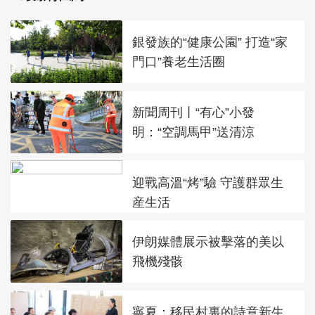
銀發族的“健康公園” 打造“家
門口”養老生活圈
新聞周刊丨“有心”小發
明：“空調馬甲”送清涼
迎戰高溫“烤”驗 守護群眾生
産生活
伊朗媒體展示被擊落的美以
飛機殘骸
寧夏：移民村裏的詩意新生