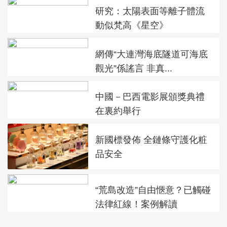
研究：太陽表面等離子體流
動似梵高《星空》
網傳“大連灣海底隧道可海底
觀光”係謠言 非真...
中國－巴西電影展頒獎典禮
在裏約舉行
新國標發佈 全鏈條守護化粧
品安全
“荒島改造”自由愜意？已觸碰
法律紅線！案例解讀