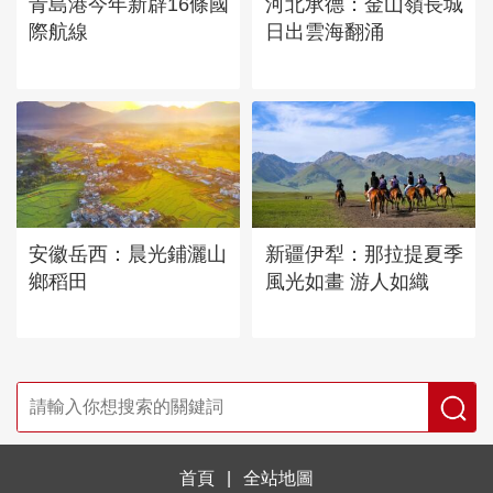
青島港今年新辟16條國
河北承德：金山嶺長城
際航線
日出雲海翻涌
安徽岳西：晨光鋪灑山
新疆伊犁：那拉提夏季
鄉稻田
風光如畫 游人如織
首頁
|
全站地圖