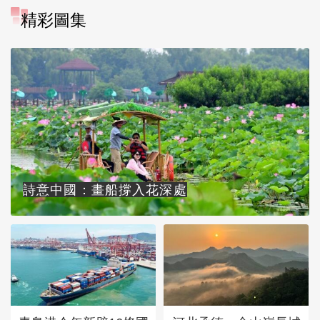
精彩圖集
詩意中國：畫船撐入花深處