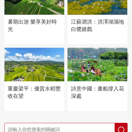
暑期出游 樂享美好時
江蘇泗洪：洪澤湖濕地
光
白鷺嬉戲
重慶梁平：優質水稻豐
詩意中國：畫船撐入花
收在望
深處