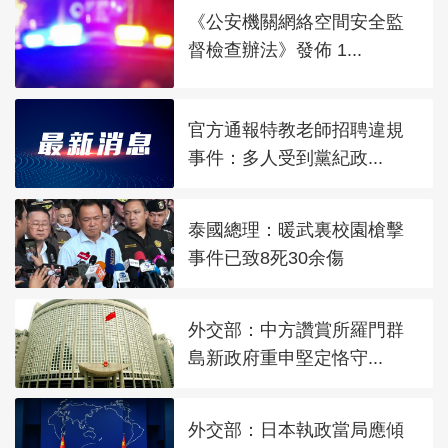
《公安機關網絡空間安全監
督檢查辦法》發佈 1...
官方通報特教老師招聘違規
事件：多人受到黨紀政...
泰國總理：暖武裏校園槍擊
事件已致8死30余傷
外交部：中方讚賞所羅門群
島新政府重申堅定恪守...
外交部：日本執政當局應傾