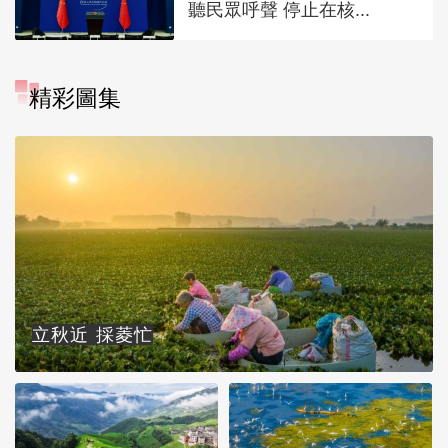
聽民眾呼聲 停止在核...
精彩圖集
立秋近 採菱忙