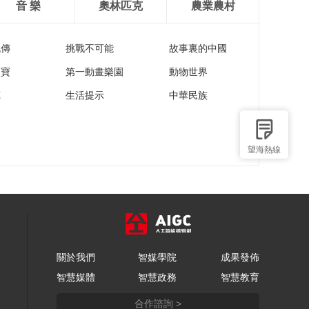
音 樂
奧林匹克
農業農村
流傳
挑戰不可能
故事裏的中國
家寶
第一動畫樂園
動物世界
苑
生活提示
中華民族
望海熱線
關於我們
智媒學院
成果發佈
智慧媒體
智慧政務
智慧教育
合作諮詢 >