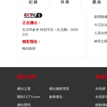
紀 錄
科 教
戲 曲
新聞聯
正在播出：
今日説
生活早参考-特别节目（生活圈）2026-
人與自
215
秘境之
精彩预告：
晚间新闻
關於我們
業務
總台之聲
總台總經理室
央視網
關於CCTV.com
象舞廣告
央視影
網站聲明
移動傳