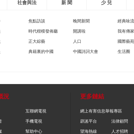
社會與法
新 聞
少 兒
播
焦點訪談
晚間新聞
經典咏
法
時代楷模發佈廳
開講啦
我有傳
然
正大綜藝
人口
國際藝
眼
典籍裏的中國
中國詩詞大會
生活圈
概況
更多鏈結
互聯網電視
網上有害信息舉報專區
音
手機電視
辟謠平台
法律顧問
媒
幫助中心
望海熱線
人才招聘