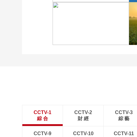
“大地指紋”奏響夏夜文旅
樂章
“科學”號完成西太平洋共
享科考航次返回青島
CCTV-1
CCTV-2
CCTV-3
綜 合
財 經
綜 藝
CCTV-9
CCTV-10
CCTV-11