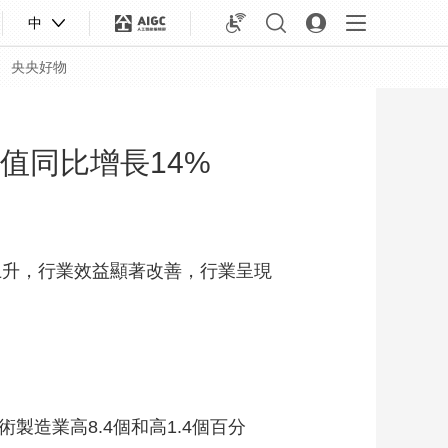
中
央央好物
值同比增長14%
上升，行業效益顯著改善，行業呈現
合體育
亞冬會
造業高8.4個和高1.4個百分