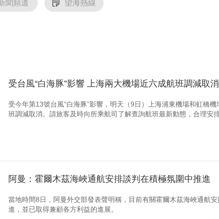
新聞頻道
望海熱線
受台風“白海豚”影響 上海兩大機場近六成航班調減取消
受今年第13號台風“白海豚”影響，明天（9日）上海浦東機場和虹橋
班調減取消。請旅客及時向所乘航司了解查詢航班最新動態，合理安
阿曼：霍爾木茲海峽通航安排談判在積極氛圍中推進
當地時間8日，阿曼外交部發表聲明稱，目前有關霍爾木茲海峽通航安
進，並已取得兼顧各方利益的進展。