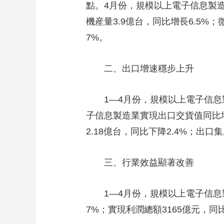
點。4月份，規模以上電子信息製造業
財經
教育
鄉村振興
生態環境
一帶一路
機産量3.9億台，同比增長6.5%；
大國智造
大國展會
大國保險
雲頂對話
7%。
二、出口增速穩步上升
CCTV.節目官網
1—4月份，規模以上電子信息製造
直播
節目單
欄目
片庫
子信息製造業實現出口交貨值同比增長
2.18億台，同比下降2.4%；出口集
三、行業效益顯著改善
1—4月份，規模以上電子信息製造業
7%；實現利潤總額3165億元，同