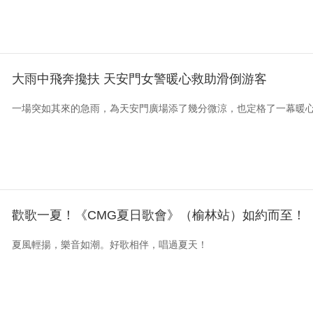
大雨中飛奔攙扶 天安門女警暖心救助滑倒游客
一場突如其來的急雨，為天安門廣場添了幾分微涼，也定格了一幕暖
歡歌一夏！《CMG夏日歌會》（榆林站）如約而至！
夏風輕揚，樂音如潮。好歌相伴，唱過夏天！