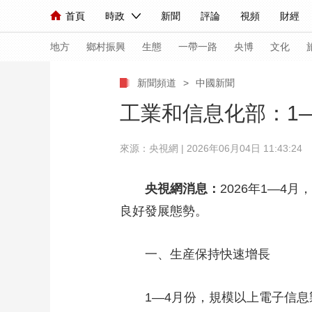
首頁
時政
新聞
評論
視頻
財經
人民領袖習近平
直播
海外頻道
片庫
iPanda
欄目大全
聯播+
English
中國領導人
節目單
Монгол
聽音
央視快評
微視頻
習
地方
鄉村振興
生態
一帶一路
央博
文化
新聞頻道
>
中國新聞
總台春晚
網絡春晚
共産黨員網
秧紀錄
工業和信息化部：1
來源：央視網 | 2026年06月04日 11:43:24
新聞
國內
國際
評論
經濟
軍事
人民領袖習近平
聯播+
熱解讀
天天學習
央視網消息：
2026年1—
良好發展態勢。
視頻
小央視頻
小央直播
直播中國
熊貓
現場
前線
比劃
快看
藍海中國
新兵
一、生産保持快速增長
體育
直播
競猜
2026年世界盃
2026
1—4月份，規模以上電子信息製造
VIP會員
CCTV奧林匹克頻道
生活體育大會