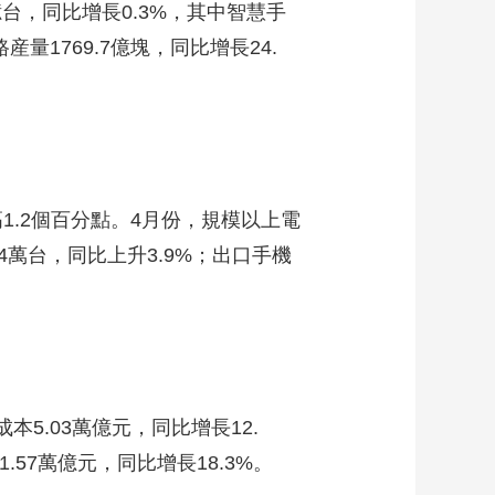
億台，同比增長0.3%，其中智慧手
藝術
汽車
數智
5G
産業+
量1769.7億塊，同比增長24.
時尚
天氣
才藝
網展
央央好物
.2個百分點。4月份，規模以上電
4萬台，同比上升3.9%；出口手機
5.03萬億元，同比增長12.
.57萬億元，同比增長18.3%。