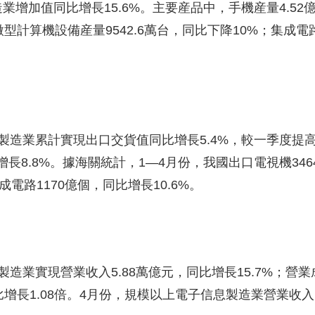
增加值同比增長15.6%。主要産品中，手機産量4.52
央博
非遺
文化
旅游
科普
健康
樂齡
閱讀
微型計算機設備産量9542.6萬台，同比下降10%；集成電路産
雲起
超級工廠
智敬中國
全民健康
顏選攻略
海洋
業累計實現出口交貨值同比增長5.4%，較一季度提高1
熱播榜
總台企業白名單
8.8%。據海關統計，1—4月份，我國出口電視機346
成電路1170億個，同比增長10.6%。
實現營業收入5.88萬億元，同比增長15.7%；營業成本
比增長1.08倍。4月份，規模以上電子信息製造業營業收入1