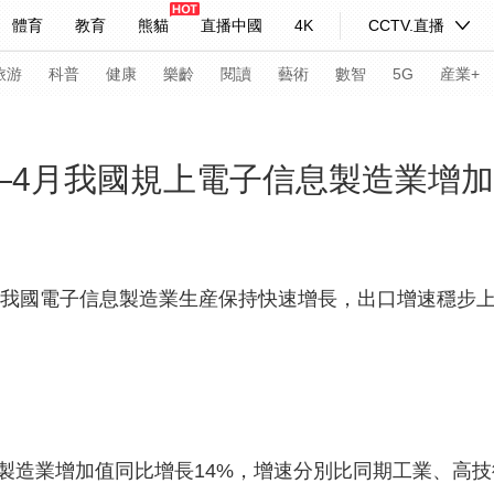
體育
教育
熊貓
直播中國
4K
CCTV.直播
式妙語
主持人
下載央視影音
熱解讀
天天學習
旅游
科普
健康
樂齡
閱讀
藝術
數智
5G
産業+
紀錄片網
國家大劇院
大型活動
—4月我國規上電子信息製造業增加
科技
法治
文娛
人物
公益
圖片
習式妙語
央視快評
央視網評
光華銳評
鋒面
4月，我國電子信息製造業生産保持快速增長，出口增速穩步
頻道
VR/AR
4K專區
全景新聞
請入列
人生第一次
人生第二次
年冬奧會
CBA
NBA
中超
國足
國際足球
網球
綜
業增加值同比增長14%，增速分別比同期工業、高技術製
體育江湖
文化體育
冰雪道路
足球道路