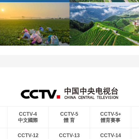
青海大柴旦翡翠湖晶瑩剔
南水北調中線工程調水突
透
破800億立方米
立秋近 採菱忙
暑期出游 樂享美好時光
CCTV-4
CCTV-5
CCTV-5+
中文國際
體 育
體育賽事
CCTV-12
CCTV-13
CCTV-14