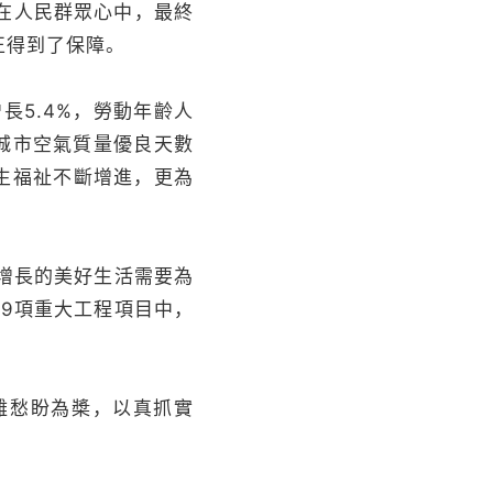
在人民群眾心中，最終
正得到了保障。
長5.4%，勞動年齡人
上城市空氣質量優良天數
民生福祉不斷增進，更為
益增長的美好生活需要為
09項重大工程項目中，
難愁盼為槳，以真抓實