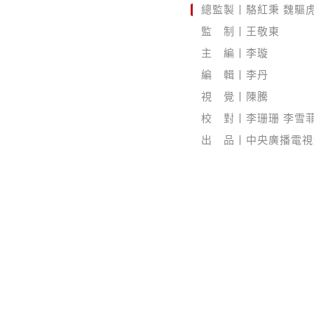
總監製丨駱紅秉 魏驅
監 制丨王敬東
主 編丨李璇
編 輯丨李丹
視 覺丨陳騰
校 對丨李珊珊 李雪菲
出 品丨中央廣播電視