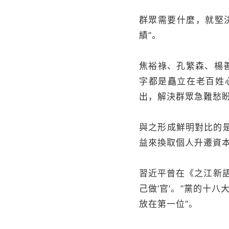
群眾需要什麼，就堅
績”。
焦裕祿、孔繁森、楊
字都是矗立在老百姓
出，解決群眾急難愁
與之形成鮮明對比的
益來換取個人升遷資
習近平曾在《之江新語
己做‘官’。”黨的十
放在第一位”。