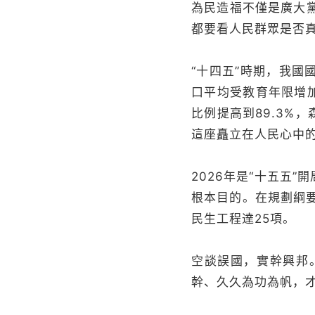
為民造福不僅是廣大
都要看人民群眾是否
“十四五”時期，我國
口平均受教育年限增加
比例提高到89.3%
這座矗立在人民心中
2026年是“十五五
根本目的。在規劃綱要
民生工程達25項。
空談誤國，實幹興邦
幹、久久為功為帆，