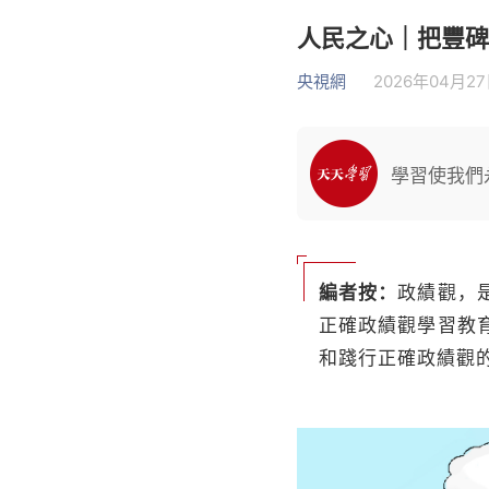
人民之心｜把豐碑
央視網
2026年04月27日
學習使我們
編者按：
政績觀，
正確政績觀學習教
和踐行正確政績觀