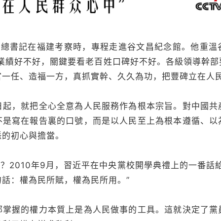
近平總書記在福建考察時，專程走進谷文昌紀念館。他重
部業績好不好，關鍵要看老百姓口碑好不好。各級領導幹部
官一任、造福一方，真抓實幹、久久為功，把豐碑立在人民
日起，就把全心全意為人民服務作為根本宗旨。對中國共
不是寫在報告裏的口號，而是以人民至上為根本遵循、以
脈的初心與擔當。
”？2010年9月，習近平在中央黨校開學典禮上的一番話
話：權為民所賦，權為民所用。”
部掌握的權力本質上是為人民做事的工具。這就決定了黨