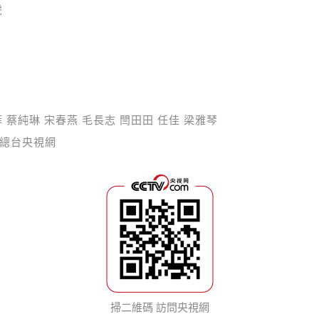
虎
 蔡純琳 宋春燕 毛長志 閆田田 任佳 梁雅琴
總台央視網
掃二維碼 訪問央視網