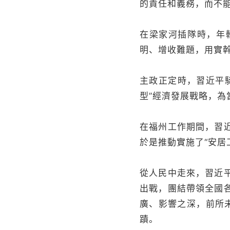
的責任和義務，而不
在梁家河插隊時，年
明、增收難題，用實
主政正定時，習近平騎
型”經濟發展戰略，為
在福州工作期間，習
於是推動實施了“安居
從人民中走來，習近
出戰，團結帶領全國
廣、影響之深，前所
蹟。