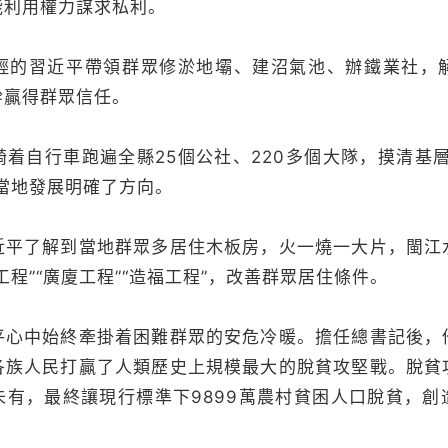
能利用權力謀求私利。
輕的習近平帶領群眾修淤地壩、建沼氣池、辦鐵業社，
幹贏得群眾信任。
着自行車跑遍全縣25個公社、220多個大隊，摸清基
當地發展明確了方向。
近平了解到當地群眾多居住木板房，火一燒一大片，閩江
工程”“廣廈工程”“造福工程”，改善群眾居住條件。
平心中始終牽掛着困難群眾的安危冷暖。擔任總書記後，
各族人民打贏了人類歷史上規模最大的脫貧攻堅戰。脫貧
未有，最終讓現行標準下9899萬農村貧困人口脫貧，創