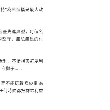
持“為民造福是最大政
這些先進典型，每個名
的堅守、無私無畏的付
近利，不惜損害群眾利
、守攤子……
而不能捂着‘烏紗帽’為
在任何時候都把群眾利益