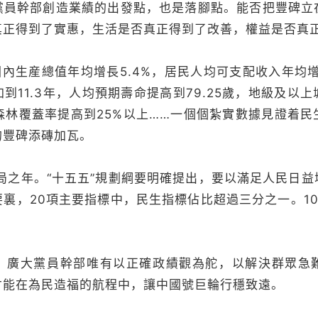
黨員幹部創造業績的出發點，也是落腳點。能否把豐碑立
真正得到了實惠，生活是否真正得到了改善，權益是否真
國內生産總值年均增長5.4%，居民人均可支配收入年均增
到11.3年，人均預期壽命提高到79.25歲，地級及以
，森林覆蓋率提高到25%以上……一個個紮實數據見證着
的豐碑添磚加瓦。
”開局之年。“十五五”規劃綱要明確提出，要以滿足人民日
裏，20項主要指標中，民生指標佔比超過三分之一。1
。廣大黨員幹部唯有以正確政績觀為舵，以解決群眾急
才能在為民造福的航程中，讓中國號巨輪行穩致遠。