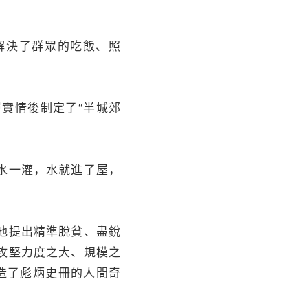
解決了群眾的吃飯、照
層實情後制定了“半城郊
水一灌，水就進了屋，
他提出精準脫貧、盡銳
攻堅力度之大、規模之
造了彪炳史冊的人間奇