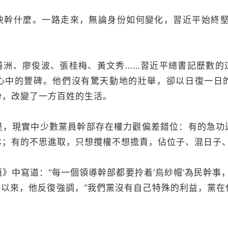
決幹什麼。一路走來，無論身份如何變化，習近平始終堅
善洲、廖俊波、張桂梅、黃文秀……習近平總書記歷數的
心中的豐碑。他們沒有驚天動地的壯舉，卻以日復一日
盼，改變了一方百姓的生活。
是，現實中少數黨員幹部存在權力觀偏差錯位：有的急功
本；有的不思進取，只想攬權不想擔責，佔位子、混日子
》中寫道：“每一個領導幹部都要拎着‘烏紗帽’為民幹事，
八大以來，他反復強調，“我們黨沒有自己特殊的利益，黨