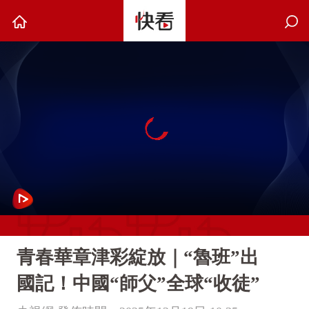
青春華章津彩綻放｜“魯班”出
國記！中國“師父”全球“收徒”