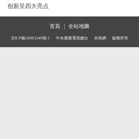
创新呈四大亮点
首頁
|
全站地圖
京ICP備10003349號-1
中央廣播電視總台
央視網
版權所有