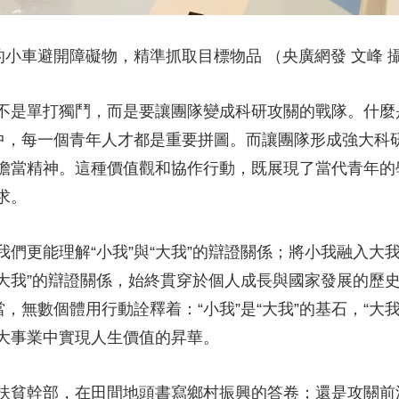
小車避開障礙物，精準抓取目標物品 （央廣網發 文峰 
是單打獨鬥，而是要讓團隊變成科研攻關的戰隊。什麼
中，每一個青年人才都是重要拼圖。而讓團隊形成強大科研
擔當精神。這種價值觀和協作行動，既展現了當代青年的
求。
更能理解“小我”與“大我”的辯證關係；將小我融入大
“大我”的辯證關係，始終貫穿於個人成長與國家發展的歷史
，無數個體用行動詮釋着：“小我”是“大我”的基石，“大我
大事業中實現人生價值的昇華。
貧幹部，在田間地頭書寫鄉村振興的答卷；還是攻關前