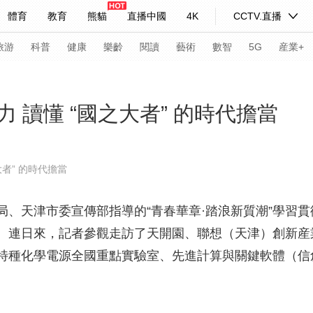
體育
教育
熊貓
直播中國
4K
CCTV.直播
式妙語
主持人
下載央視影音
熱解讀
天天學習
旅游
科普
健康
樂齡
閱讀
藝術
數智
5G
産業+
紀錄片網
國家大劇院
大型活動
 讀懂 “國之大者” 的時代擔當
科技
法治
文娛
人物
公益
圖片
者” 的時代擔當
習式妙語
央視快評
央視網評
光華銳評
鋒面
天津市委宣傳部指導的“青春華章·踏浪新質潮”學習貫
頻道
VR/AR
4K專區
全景新聞
。連日來，記者參觀走訪了天開園、聯想（天津）創新産
請入列
人生第一次
人生第二次
特種化學電源全國重點實驗室、先進計算與關鍵軟體（信
年冬奧會
CBA
NBA
中超
國足
國際足球
網球
綜
體育江湖
文化體育
冰雪道路
足球道路