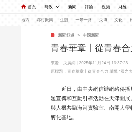
首頁
時政
新聞
評論
視頻
財經
人民領袖習近平
直播
海外頻道
片庫
iPanda
欄目大全
聯播+
English
中國領導人
節目單
Монгол
聽音
央視快評
微視頻
習
地方
鄉村振興
生態
一帶一路
央博
文化
新聞頻道
>
中國新聞
總台春晚
網絡春晚
共産黨員網
秧紀錄
青春華章丨從青春合力
來源：
央廣網
| 2025年11月24日 16:37:23
新聞
國內
國際
評論
經濟
軍事
原標題：青春華章丨從青春合力 讀懂 “國之大
人民領袖習近平
聯播+
熱解讀
天天學習
近日，由中央網信辦網絡傳播局、
視頻
小央視頻
小央直播
直播中國
熊貓
題宣傳和互動引導活動在天津開展
現場
前線
比劃
快看
藍海中國
新兵
與人機共融海河實驗室、南開大學
體育
直播
競猜
2026年世界盃
2026
孵化基地。
VIP會員
CCTV奧林匹克頻道
生活體育大會