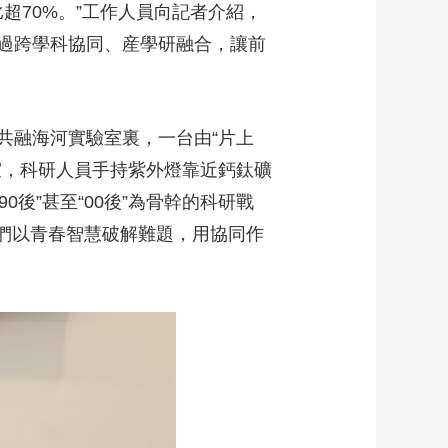
超70%。”工作人員向記者介紹，
藝術
汽車
數智
5G
産業+
過跨學科協同、産學研融合，讓前
時尚
天氣
才藝
網展
央央好物
融海河實驗室裏，一台由“片上
室，科研人員手持紫外燈靠近鈣鈦礦
後”甚至“00後”為骨幹的科研戰
子們以青春智慧破解難題，用協同作