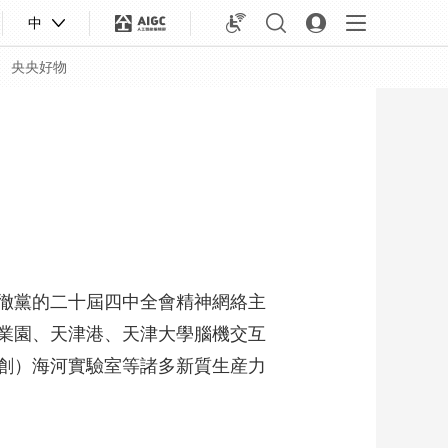
中
央央好物
徹黨的二十屆四中全會精神網絡主
業園、天津港、天津大學腦機交互
創）海河實驗室等諸多新質生産力
合體育
亞冬會