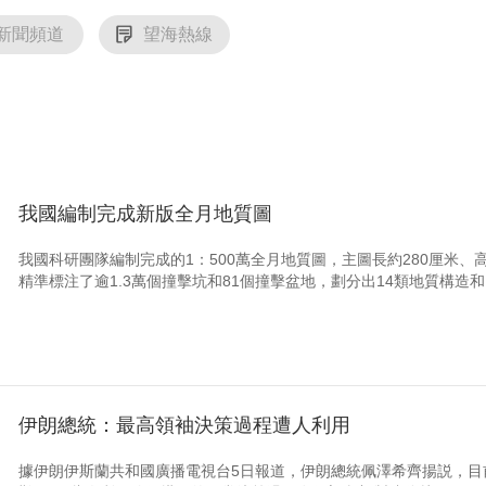
新聞頻道
望海熱線
我國編制完成新版全月地質圖
我國科研團隊編制完成的1：500萬全月地質圖，主圖長約280厘米、
精準標注了逾1.3萬個撞擊坑和81個撞擊盆地，劃分出14類地質構造和
伊朗總統：最高領袖決策過程遭人利用
據伊朗伊斯蘭共和國廣播電視台5日報道，伊朗總統佩澤希齊揚説，目