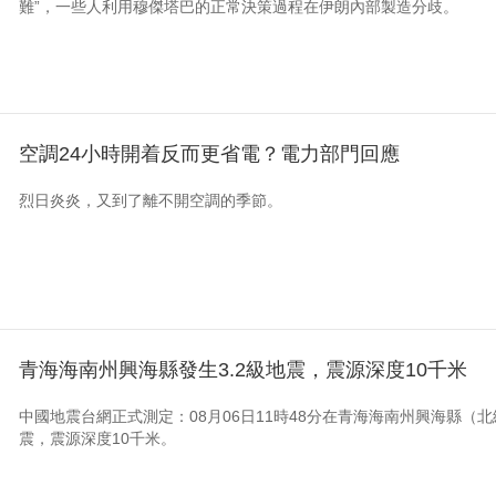
難”，一些人利用穆傑塔巴的正常決策過程在伊朗內部製造分歧。
空調24小時開着反而更省電？電力部門回應
烈日炎炎，又到了離不開空調的季節。
青海海南州興海縣發生3.2級地震，震源深度10千米
中國地震台網正式測定：08月06日11時48分在青海海南州興海縣（北緯35
震，震源深度10千米。