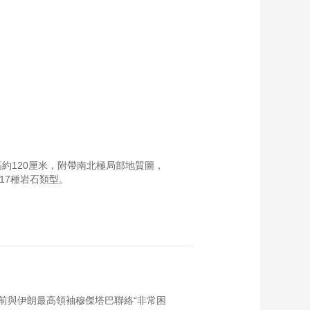
高約120厘米，附帶南北極局部地質圖，
17種岩石類型。
前與伊朗最高領袖穆傑塔巴聯絡“非常困