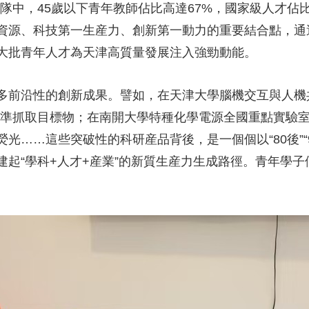
中，45歲以下青年教師佔比高達67%，國家級人才佔比
央博
非遺
文化
旅游
科普
健康
樂齡
閱讀
資源、科技第一生産力、創新第一動力的重要結合點，通
雲起
超級工廠
智敬中國
全民健康
顏選攻略
海洋
大批青年人才為天津高質量發展注入強勁動能。
前沿性的創新成果。譬如，在天津大學腦機交互與人機共
精準抓取目標物；在南開大學特種化學電源全國重點實驗
收視榜
總台企業白名單
……這些突破性的科研産品背後，是一個個以“80後”“90
建起“學科+人才+産業”的新質生産力生成路徑。青年學