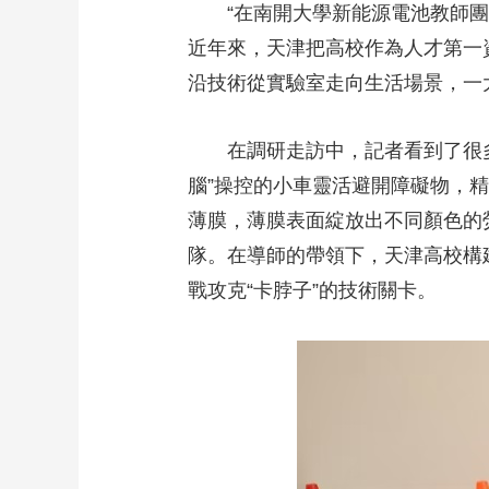
“在南開大學新能源電池教師團隊
財經
教育
鄉村振興
生態環境
一帶一路
近年來，天津把高校作為人才第一
大國智造
大國展會
大國保險
雲頂對話
沿技術從實驗室走向生活場景，一
在調研走訪中，記者看到了很多
腦”操控的小車靈活避開障礙物，
CCTV.節目官網
直播
節目單
欄目
片庫
薄膜，薄膜表面綻放出不同顏色的熒光
隊。在導師的帶領下，天津高校構
戰攻克“卡脖子”的技術關卡。