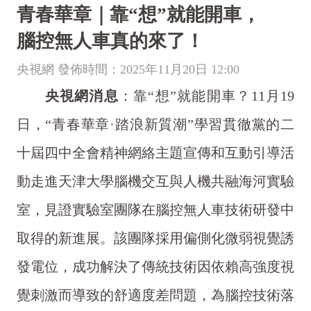
青春華章｜靠“想”就能開車，
腦控無人車真的來了！
央視網 發佈時間：2025年11月20日 12:00
央視網消息
：靠“想”就能開車？11月19
日，“青春華章·踏浪新質潮”學習貫徹黨的二
十屆四中全會精神網絡主題宣傳和互動引導活
動走進天津大學腦機交互與人機共融海河實驗
室，見證實驗室團隊在腦控無人車技術研發中
取得的新進展。該團隊採用偏側化微弱視覺誘
發電位，成功解決了傳統技術因依賴高強度視
覺刺激而導致的舒適度差問題，為腦控技術落