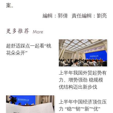
案。
編輯：郭倩
責任編輯：劉亮
超舒适踩点一起看“桃
花朵朵开”
上半年我国外贸起势有
力、增势强劲 稳规模
优结构迈出新步伐
上半年中国经济顶住压
力 “稳”“韧”“新”“优”