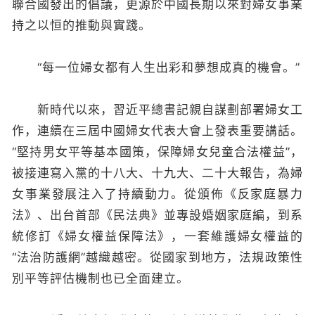
聯合國發出的倡議，更源於中國長期以來對婦女事業
持之以恒的推動與實踐。
“每一位婦女都有人生出彩和夢想成真的機會。”
新時代以來，習近平總書記親自謀劃部署婦女工
作，連續在三屆中國婦女代表大會上發表重要講話。
“堅持男女平等基本國策，保障婦女兒童合法權益”，
被接連寫入黨的十八大、十九大、二十大報告，為婦
女事業發展注入了持續動力。從頒佈《反家庭暴力
法》、出台首部《民法典》並專設婚姻家庭編，到系
統修訂《婦女權益保障法》，一套維護婦女權益的
“法治防護網”越織越密。從國家到地方，法規政策性
別平等評估機制也已全面建立。