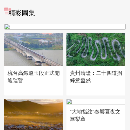
精彩圖集
廣西昭平: 高山秋茶採摘忙
杭台高鐵溫玉段正式開
貴州晴隆：二十四道拐
通運營
綠意盎然
“大地指紋”奏響夏夜文
旅樂章