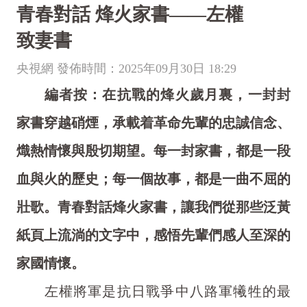
青春對話 烽火家書——左權
致妻書
央視網 發佈時間：2025年09月30日 18:29
編者按：
在抗戰的烽火歲月裏，一封封
家書穿越硝煙，承載着革命先輩的忠誠信念、
熾熱情懷與殷切期望。每一封家書，都是一段
血與火的歷史；每一個故事，都是一曲不屈的
壯歌。青春對話烽火家書，讓我們從那些泛黃
紙頁上流淌的文字中，感悟先輩們感人至深的
家國情懷。
左權將軍是抗日戰爭中八路軍犧牲的最