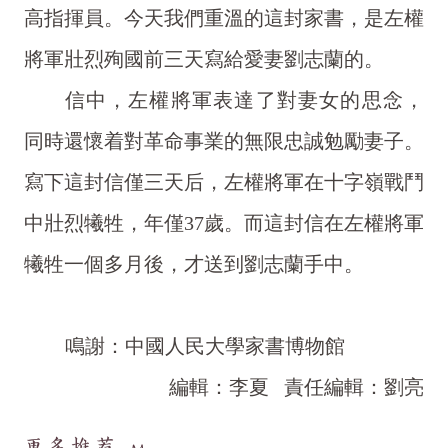
高指揮員。今天我們重溫的這封家書，是左權
將軍壯烈殉國前三天寫給愛妻劉志蘭的。
信中，左權將軍表達了對妻女的思念，
同時還懷着對革命事業的無限忠誠勉勵妻子。
寫下這封信僅三天后，左權將軍在十字嶺戰鬥
中壯烈犧牲，年僅37歲。而這封信在左權將軍
犧牲一個多月後，才送到劉志蘭手中。
鳴謝：中國人民大學家書博物館
編輯：李夏
責任編輯：劉亮