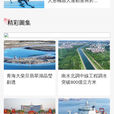
人形機器人運動會將於...
“大地指紋”奏響夏夜文旅樂
精彩圖集
章
青海大柴旦翡翠湖晶瑩
南水北調中線工程調水
剔透
突破800億立方米