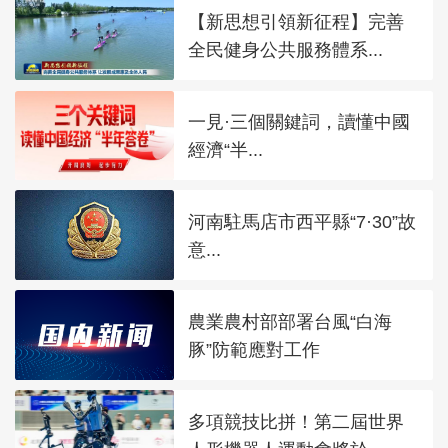
【新思想引領新征程】完善
全民健身公共服務體系...
一見·三個關鍵詞，讀懂中國
經濟“半...
河南駐馬店市西平縣“7·30”故
意...
農業農村部部署台風“白海
豚”防範應對工作
多項競技比拼！第二屆世界