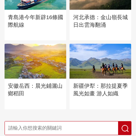
青島港今年新辟16條國
河北承德：金山嶺長城
際航線
日出雲海翻涌
安徽岳西：晨光鋪灑山
新疆伊犁：那拉提夏季
鄉稻田
風光如畫 游人如織