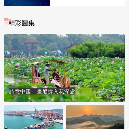
精彩圖集
詩意中國：畫船撐入花深處