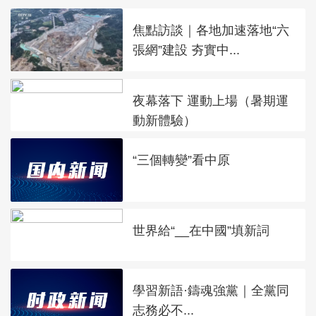
焦點訪談｜各地加速落地“六
張網”建設 夯實中...
夜幕落下 運動上場（暑期運
動新體驗）
“三個轉變”看中原
世界給“__在中國”填新詞
學習新語·鑄魂強黨｜全黨同
志務必不...