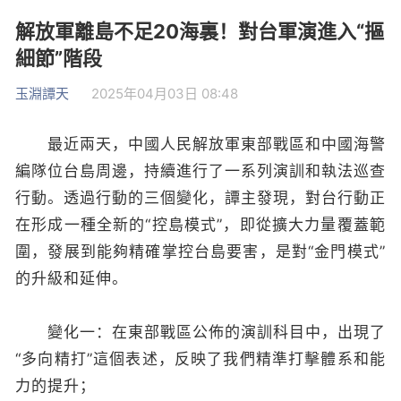
解放軍離島不足20海裏！對台軍演進入“摳
細節”階段
玉淵譚天
2025年04月03日 08:48
最近兩天，中國人民解放軍東部戰區和中國海警
編隊位台島周邊，持續進行了一系列演訓和執法巡查
行動。透過行動的三個變化，譚主發現，對台行動正
在形成一種全新的“控島模式”，即從擴大力量覆蓋範
圍，發展到能夠精確掌控台島要害，是對“金門模式”
的升級和延伸。
變化一：在東部戰區公佈的演訓科目中，出現了
“多向精打”這個表述，反映了我們精準打擊體系和能
力的提升；