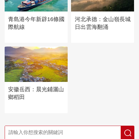
青島港今年新辟16條國
河北承德：金山嶺長城
際航線
日出雲海翻涌
安徽岳西：晨光鋪灑山
鄉稻田