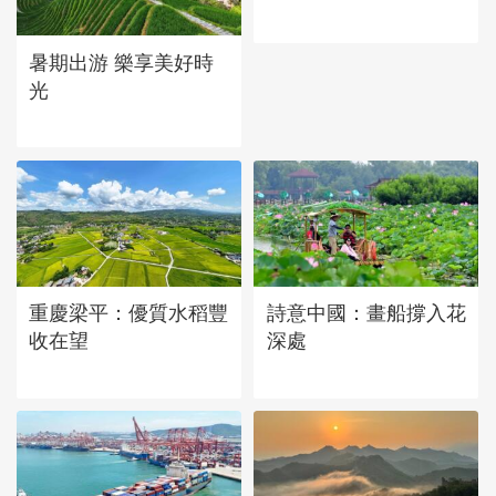
立秋近 採菱忙
暑期出游 樂享美好時
光
重慶梁平：優質水稻豐
詩意中國：畫船撐入花
收在望
深處