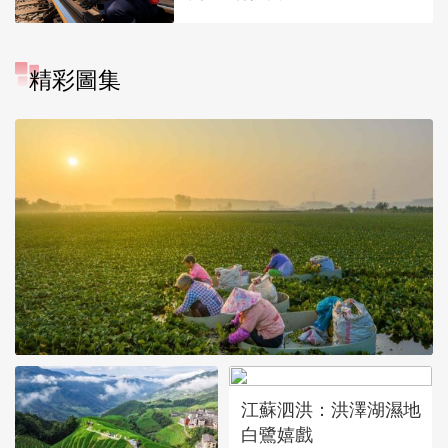
精彩圖集
江蘇泗洪：洪澤湖濕地
白鷺嬉戲