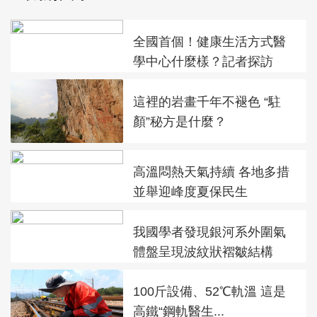
全國首個！健康生活方式醫
學中心什麼樣？記者探訪
這裡的岩畫千年不褪色 “駐
顏”秘方是什麼？
高溫悶熱天氣持續 各地多措
並舉迎峰度夏保民生
我國學者發現銀河系外圍氣
體盤呈現波紋狀褶皺結構
100斤設備、52℃軌溫 這是
高鐵“鋼軌醫生...