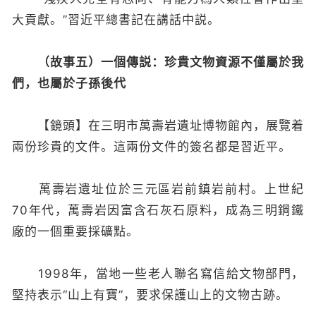
大貢獻。”習近平總書記在講話中説。
（故事五）一個傳説：珍貴文物資源不僅屬於我
們，也屬於子孫後代
【鏡頭】在三明市萬壽岩遺址博物館內，展覽着
兩份珍貴的文件。這兩份文件的簽名都是習近平。
萬壽岩遺址位於三元區岩前鎮岩前村。上世紀
70年代，萬壽岩因富含石灰石原料，成為三明鋼鐵
廠的一個重要採礦點。
1998年，當地一些老人聯名寫信給文物部門，
堅持表示“山上有寶”，要求保護山上的文物古跡。