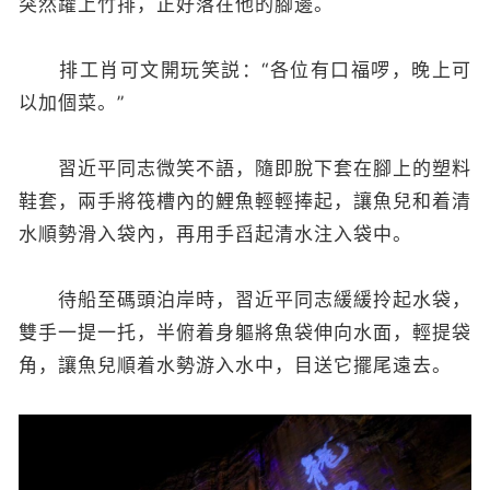
突然躍上竹排，正好落在他的腳邊。
排工肖可文開玩笑説：“各位有口福啰，晚上可
以加個菜。”
習近平同志微笑不語，隨即脫下套在腳上的塑料
鞋套，兩手將筏槽內的鯉魚輕輕捧起，讓魚兒和着清
水順勢滑入袋內，再用手舀起清水注入袋中。
待船至碼頭泊岸時，習近平同志緩緩拎起水袋，
雙手一提一托，半俯着身軀將魚袋伸向水面，輕提袋
角，讓魚兒順着水勢游入水中，目送它擺尾遠去。