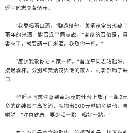
近平同志問黃炳茂。
“我愛喝兩口酒。”聊過幾句，黃炳茂拿出珍藏了
兩年的米酒，對習近平同志説，“客家的習俗是，貴
客來了，就要請一口米酒。我敬你一杯。”
“應該我敬你老人家一杯。”習近平同志站起來，
接過酒杯，分別和黃炳茂與他的家人、村幹部喝了幾
口。
習近平同志注意到黃炳茂的灶台上放了一瓶2元
多的簡裝烈性高粱酒，就掏出300元慰問金給他，囑
咐説：“注意健康，要少喝一點，喝好一點。”
本以為只是善意的勸告，沒想到的是，接下來的