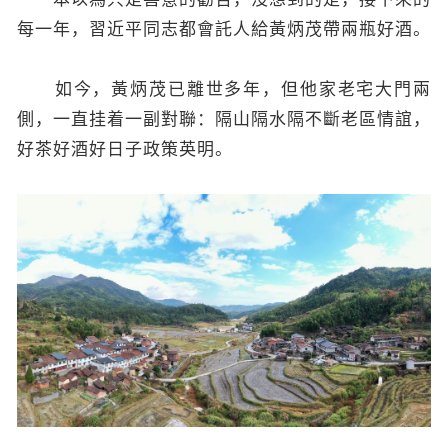
每一年，習近平同志都會託人給黃炳茂帶兩瓶好酒。
如今，黃炳茂已離世多年，但他家老宅大門兩
側，一直挂着一副對聯：隔山隔水隔不斷老區情誼，
好茶好酒好日子政策英明。