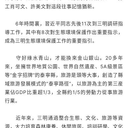
工肖可文、許美文對這段往事記憶猶新。
6年時間裏，習近平同志先後11次到三明調研指
導工作，其中有8次對生態環境保護作出重要指示，
成為三明生態環境保護工作的重要指引。
守好綠水青山，才能換來金山銀山。20多年
來，坐擁世界地質公園、世界自然遺産、5A級景區
等“金字招牌”的泰寧縣，旅游是頭等大事，創造了縣
域旅游發展模式的“泰寧路徑”，以旅游為主的第三産
業佔GDP比重超1/3，全縣約1/5的勞動力從事旅游
行業。
近年來，三明通過整合生態、文化、旅游等資
源，大力培育森林康養、休閒旅居、培訓研學、文化