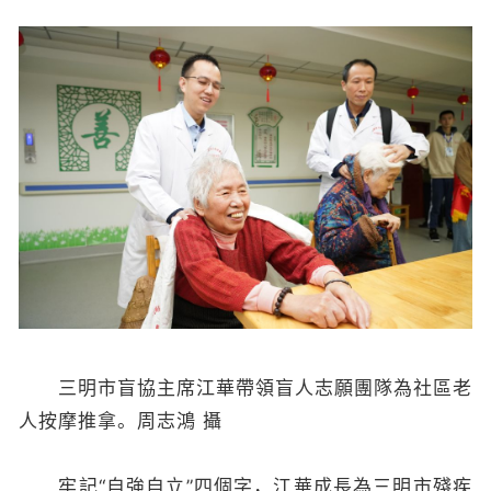
三明市盲協主席江華帶領盲人志願團隊為社區老
人按摩推拿。周志鴻 攝
牢記“自強自立”四個字，江華成長為三明市殘疾