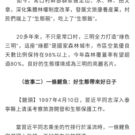
如今，常口村幹部群眾做足山、水、林、田文
章，深化集體林權制度改革，發展文旅康養産業，村
民們端上了“生態碗”，吃上了“生態飯”。
20多年來，不只是常口村，三明全力打造“綠色
三明”，這座“綠都”是國家森林城市，市區空氣優良
天數比例保持在98%以上，今年森林覆蓋率有望超
過80%。良好的生態環境成為三明的亮麗名片。
（故事二）一條鯉魚：好生態帶來好日子
【鏡頭】1997年4月10日，習近平同志深入泰
寧縣上清溪考察旅游開發和生態保護工作。
當習近平同志乘坐的竹排行於溪流時，一條鯉魚