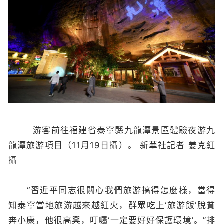
游客前往福建省泰寧縣九龍潭景區體驗夜游九
龍潭旅游項目（11月19日攝）。 新華社記者 姜克紅
攝
“習近平同志很關心我們旅游搞得怎麼樣，當得
知泰寧當地旅游越來越紅火，群眾吃上‘旅游飯’脫貧
奔小康，他很高興，叮囑‘一定要好好保護環境’。”排