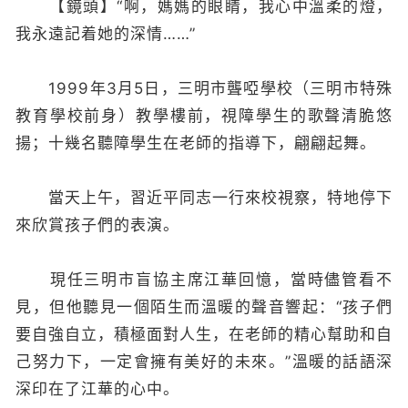
【鏡頭】“啊，媽媽的眼睛，我心中溫柔的燈，
我永遠記着她的深情……”
1999年3月5日，三明市聾啞學校（三明市特殊
教育學校前身）教學樓前，視障學生的歌聲清脆悠
揚；十幾名聽障學生在老師的指導下，翩翩起舞。
當天上午，習近平同志一行來校視察，特地停下
來欣賞孩子們的表演。
現任三明市盲協主席江華回憶，當時儘管看不
見，但他聽見一個陌生而溫暖的聲音響起：“孩子們
要自強自立，積極面對人生，在老師的精心幫助和自
己努力下，一定會擁有美好的未來。”溫暖的話語深
深印在了江華的心中。