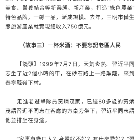
美食、醫養結合等新業態、新産業，打造“綠色農業”
特色品牌，一縣一品，漸成規模。去年，三明市僅生
態旅游産業就實現總收入750億元。
（故事三）一杯米酒：不要忘記老區人民
【鏡頭】1999年7月7日，天氣炎熱。習近平同
志坐了近2個小時的車，在砂石路上一路顛簸，來到
泰寧縣嶺下村。
走進老遊擊隊員黃炳茂家，已經80多歲的黃炳
茂請習近平同志在客廳的方桌旁坐下，習近平同志請
他並排坐在身邊。
“家裏有幾口人？身體好不好？有什麼愛好？”習