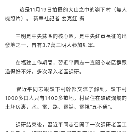
這是11月19日拍攝的大山之中的嶺下村（無人
機照片）。 新華社記者 姜克紅 攝
三明是中央蘇區的核心區，是中央紅軍長征的出
發地之一，曾有3.7萬三明人參加紅軍。
在福建工作期間，習近平同志一直關心老區群眾
過得好不好，多次深入老區調研。
習近平同志跟嶺下村幹部交流了解到，嶺下村
1000多口人只有1400多畝地，村民住在破破爛爛的
土坯房裏，水、電、路、電話、電視“五不通”。
調研結束後，習近平同志召開了一次調研老區工