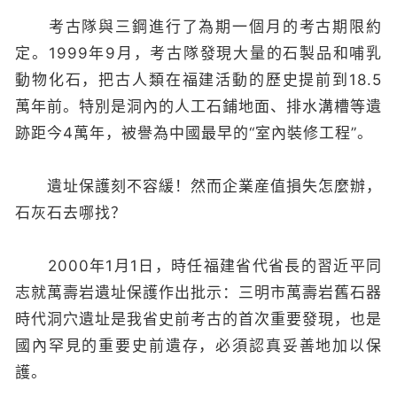
考古隊與三鋼進行了為期一個月的考古期限約
定。1999年9月，考古隊發現大量的石製品和哺乳
動物化石，把古人類在福建活動的歷史提前到18.5
萬年前。特別是洞內的人工石鋪地面、排水溝槽等遺
跡距今4萬年，被譽為中國最早的“室內裝修工程”。
遺址保護刻不容緩！然而企業産值損失怎麼辦，
石灰石去哪找？
2000年1月1日，時任福建省代省長的習近平同
志就萬壽岩遺址保護作出批示：三明市萬壽岩舊石器
時代洞穴遺址是我省史前考古的首次重要發現，也是
國內罕見的重要史前遺存，必須認真妥善地加以保
護。