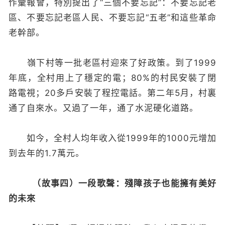
作彙報會，特別提出了“三個不要忘記”：不要忘記老
區、不要忘記老區人民、不要忘記“五老”和這些革命
老幹部。
嶺下村等一批老區村迎來了好政策。到了1999
年底，全村用上了穩定的電；80%的村民安裝了閉
路電視；20多戶安裝了程控電話。第二年5月，村裏
通了自來水。又過了一年，通了水泥硬化道路。
如今，全村人均年收入從1999年的1000元增加
到去年的1.7萬元。
（故事四）一段歌聲：殘障孩子也能擁有美好
的未來