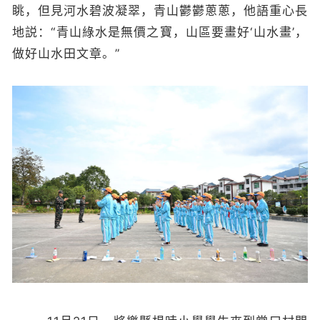
眺，但見河水碧波凝翠，青山鬱鬱蔥蔥，他語重心長
地説：“青山綠水是無價之寶，山區要畫好‘山水畫’，
做好山水田文章。”