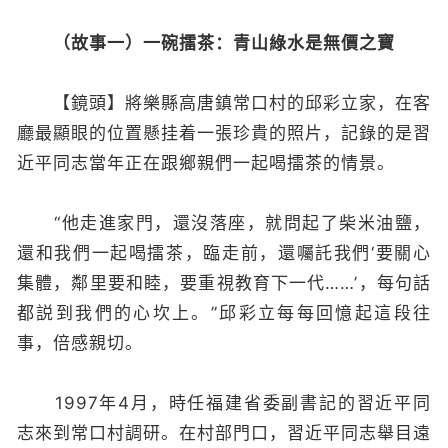
（故事一）一碗擂茶：青山綠水是無價之寶
【鏡頭】將樂縣高唐鎮常口村的邱彩立家，在客
廳最顯眼的位置懸挂着一張珍貴的照片，記錄的是習
近平同志當年正在跟鄉親們一起喝擂茶的情景。
“他走進家門，還沒落座，就問起了柴米油鹽，
還和我們一起喝擂茶，臨走前，還囑託我們‘要關心
集體，鄰里要和睦，要重視教育下一代……’，每句話
都説到我們的心坎上。”邱彩立每每回憶起這段往
事，倍感親切。
1997年4月，時任福建省委副書記的習近平同
志來到常口村調研。在村部門口，習近平同志舉目遠