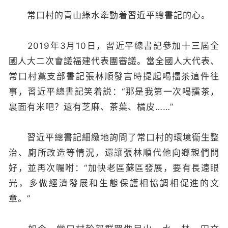
常口村的青山綠水牽動着習近平總書記的心。
2019年3月10日，習近平總書記參加十三屆全
國人大二次會議福建代表團審議。當全國人大代表、
常口村黨支部書記張林順發言時提起喝擂茶這件往
事，習近平總書記笑着説：“那是我第一次喝擂茶，
裏面有米吧？還有芝麻、茶葉、橘皮……”
習近平總書記細緻地詢問了常口村的環境衞生整
治、廁所改造等情況，還讓張林順代他向鄉親們問
好，並再次囑咐：“加快老區蘇區發展，要有長遠眼
光，多做經濟發展和生態保護相協調相促進的文
章。”