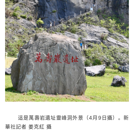
這是萬壽岩遺址靈峰洞外景（4月9日攝）。新
華社記者 姜克紅 攝