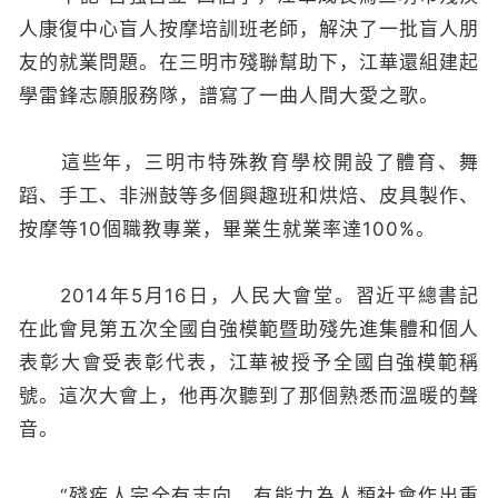
人康復中心盲人按摩培訓班老師，解決了一批盲人朋
友的就業問題。在三明市殘聯幫助下，江華還組建起
學雷鋒志願服務隊，譜寫了一曲人間大愛之歌。
這些年，三明市特殊教育學校開設了體育、舞
蹈、手工、非洲鼓等多個興趣班和烘焙、皮具製作、
按摩等10個職教專業，畢業生就業率達100%。
2014年5月16日，人民大會堂。習近平總書記
在此會見第五次全國自強模範暨助殘先進集體和個人
表彰大會受表彰代表，江華被授予全國自強模範稱
號。這次大會上，他再次聽到了那個熟悉而溫暖的聲
音。
“殘疾人完全有志向、有能力為人類社會作出重