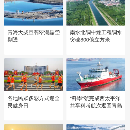
“大地指紋”奏響夏夜文旅樂
章
青海大柴旦翡翠湖晶瑩
南水北調中線工程調水
剔透
突破800億立方米
各地民眾多彩方式迎全
“科學”號完成西太平洋
民健身日
共享科考航次返回青島