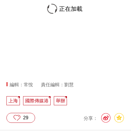
正在加載
編輯：常悅
責任編輯：劉慧
上海
國際傳媒港
舉辦
29
分享：