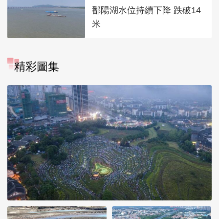
鄱陽湖水位持續下降 跌破14
米
精彩圖集