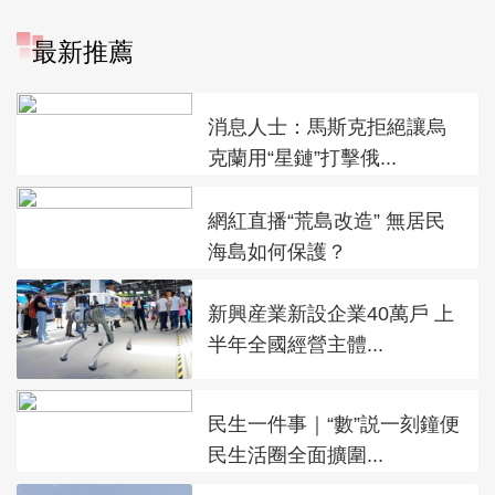
最新推薦
消息人士：馬斯克拒絕讓烏
克蘭用“星鏈”打擊俄...
網紅直播“荒島改造” 無居民
海島如何保護？
新興産業新設企業40萬戶 上
半年全國經營主體...
民生一件事｜“數”説一刻鐘便
民生活圈全面擴圍...