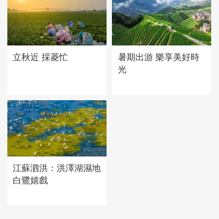
立秋近 採菱忙
暑期出游 樂享美好時
光
江蘇泗洪：洪澤湖濕地
白鷺嬉戲