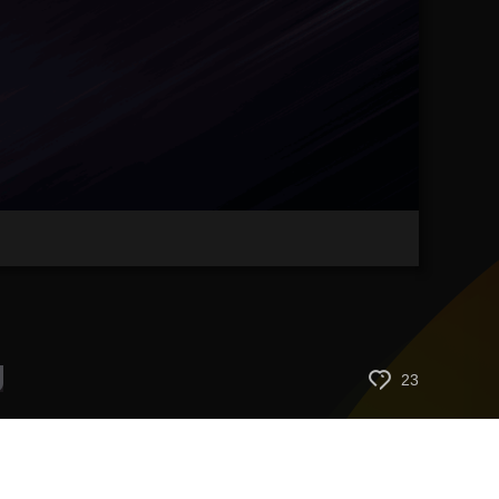
藝術
汽車
數智
5G
産業+
時尚
天氣
才藝
網展
央央好物
23