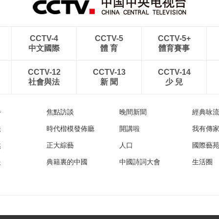
CCTV-4
CCTV-5
CCTV-5+
中文國際
體 育
體育賽事
CCTV-12
CCTV-13
CCTV-14
社會與法
新 聞
少 兒
播
焦點訪談
晚間新聞
經典咏
法
時代楷模發佈廳
開講啦
我有傳
然
正大綜藝
人口
國際藝
眼
典籍裏的中國
中國詩詞大會
生活圈