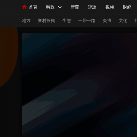
首頁
時政
新聞
評論
視頻
財經
人民領袖習近平
直播
海外頻道
片庫
iPanda
欄目大全
聯播+
English
中國領導人
節目單
Монгол
聽音
央視快評
微視頻
習
地方
鄉村振興
生態
一帶一路
央博
文化
總台春晚
網絡春晚
共産黨員網
秧紀錄
新聞
國內
國際
評論
經濟
軍事
人民領袖習近平
聯播+
熱解讀
天天學習
視頻
小央視頻
小央直播
直播中國
熊貓
現場
前線
比劃
快看
藍海中國
新兵
體育
直播
競猜
2026年世界盃
2026
VIP會員
CCTV奧林匹克頻道
生活體育大會