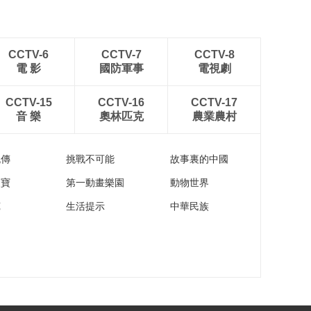
CCTV-6
CCTV-7
CCTV-8
電 影
國防軍事
電視劇
CCTV-15
CCTV-16
CCTV-17
音 樂
奧林匹克
農業農村
流傳
挑戰不可能
故事裏的中國
家寶
第一動畫樂園
動物世界
苑
生活提示
中華民族