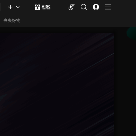
中
央央好物
合體育
亞冬會