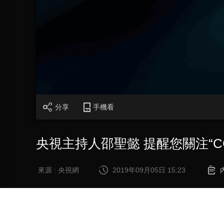
財經
教育
鄉村振興
生態環境
一帶一路
大國智造
大國展會
大國保險
雲頂對話
CCTV.節目官網
直播
節目單
欄目
片庫
分享
手機看
央視主持人邵聖懿 提醒您關注“C
來源 : 央視網
2019年09月05日 15:23