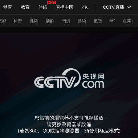
體育
教育
熊貓
直播中國
4K
CCTV.直播
式妙語
主持人
下載央視影音
熱解讀
天天學習
旅游
科普
健康
樂齡
閱讀
藝術
數智
5G
産業+
紀錄片網
國家大劇院
大型活動
科技
法治
文娛
人物
公益
圖片
習式妙語
央視快評
央視網評
光華銳評
鋒面
頻道
VR/AR
4K專區
全景新聞
請入列
人生第一次
人生第二次
您當前的瀏覽器不支持視頻播放
年冬奧會
CBA
NBA
中超
國足
國際足球
網球
綜
請更換瀏覽器或設備
(若為360、QQ或搜狗瀏覽器，須使用極速模式)
體育江湖
文化體育
冰雪道路
足球道路