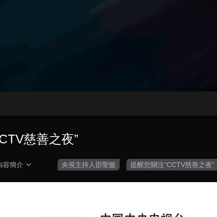
央博
非遺
文化
旅游
科普
健康
樂齡
閱讀
雲起
超級工廠
智敬中國
全民健康
顏選攻略
海洋
熱播榜
總台企業白名單
CTV慈善之夜”
內容簡介
央視主持人邵聖懿
提醒您關注“CCTV慈善之夜”