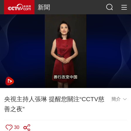
新聞
央視主持人張琳 提醒您關注“CCTV慈
簡介
善之夜”
30