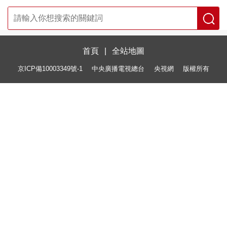
首頁
|
全站地圖
京ICP備10003349號-1
中央廣播電視總台
央視網
版權所有