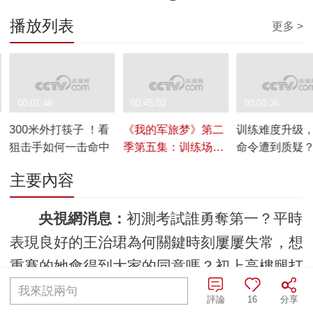
播放列表
更多 >
00:01:46
00:45:03
00:00:36
300米外打筷子 ！看
《我的军旅梦》第二
训练难度升级
狙击手如何一击命中
季第五集：训练场
命令遭到质疑
上，暗战升级，谁是
主要內容
第一？
央視網消息：
初測考試誰勇奪第一？平時
表現良好的王治珺為何關鍵時刻屢屢失常，想
重賽的她會得到大家的同意嗎？初上高樓腿打
顫，速降下來啥體驗？體能訓練初測後，心理
我來説兩句
評論
16
分享