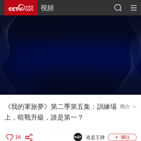
視頻
《我的軍旅夢》第二季第五集：訓練場
簡介
上，暗戰升級，誰是第一？
16
谁是王牌
關注