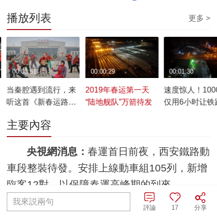
播放列表
更多 >
00:03:51
00:00:29
00:01:30
当秦腔遇到流行，来
2019年春运第一天
速度惊人！100
听这首《新春运路
“陆地舰队”万箭待发
仅用6小时让铁
上》
夜换轨
主要內容
央視網消息：
春運首日前夜，西安鐵路動
車段整裝待發。安排上線動車組105列，新增
臨客12對，以保障春運高峰期的到來。
我來説兩句
評論
17
分享
編輯：張禦舲
責任編輯：張禦舲