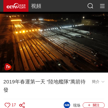
視頻
2019年春運第一天 “陸地艦隊”萬箭待
簡介
發
17
现场
關注