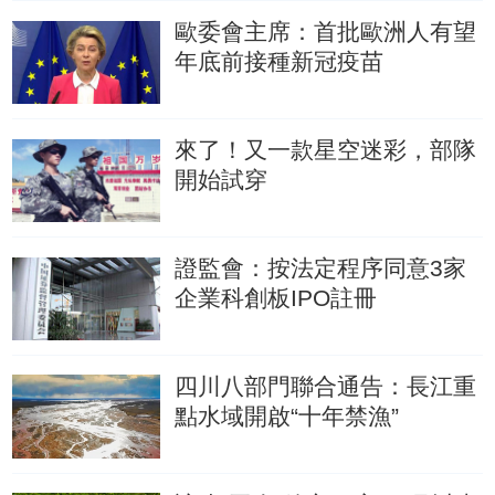
歐委會主席：首批歐洲人有望
年底前接種新冠疫苗
來了！又一款星空迷彩，部隊
開始試穿
證監會：按法定程序同意3家
企業科創板IPO註冊
四川八部門聯合通告：長江重
點水域開啟“十年禁漁”