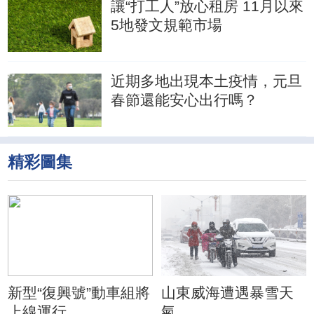
讓“打工人”放心租房 11月以來
5地發文規範市場
近期多地出現本土疫情，元旦
春節還能安心出行嗎？
精彩圖集
新型“復興號”動車組將
山東威海遭遇暴雪天
上線運行
氣