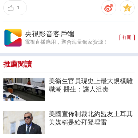
1
央視影音客戶端
打開
電視直播應用，聚合海量獨家資源！
推薦閱讀
美衞生官員現史上最大規模離
職潮
醫生：讓人沮喪
美國宣佈制裁北約盟友土耳其
美媒稱是給拜登埋雷