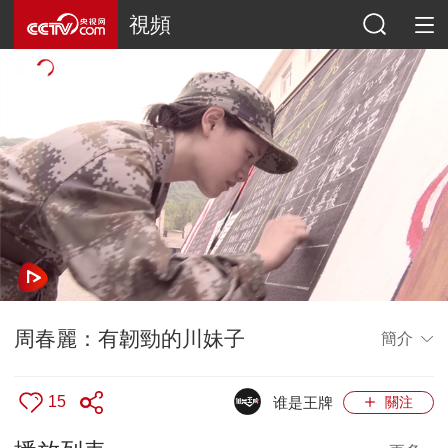
視頻
周春麗：有韌勁的川妹子
簡介
15
谁是王牌
關注