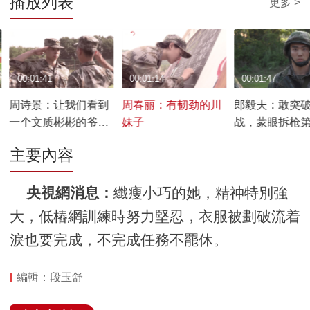
播放列表
更多 >
00:01:41
00:01:14
00:01:47
周诗景：让我们看到
周春丽：有韧劲的川
郎毅夫：敢突
一个文质彬彬的爷们
妹子
战，蒙眼拆枪
儿
主要內容
央視網消息：
纖瘦小巧的她，精神特別強
大，低樁網訓練時努力堅忍，衣服被劃破流着
淚也要完成，不完成任務不罷休。
編輯：段玉舒