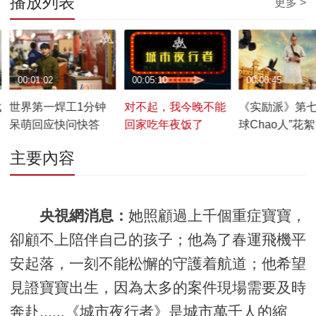
播放列表
更多 >
00:01:02
00:05:10
00:00:45
武
世界第一焊工1分钟
对不起，我今晚不能
《实励派》第七
呆萌回应快问快答
回家吃年夜饭了
球Chao人”花絮
chao级快！
主要內容
央視網消息：
她照顧過上千個重症寶寶，
卻顧不上陪伴自己的孩子；他為了春運飛機平
安起落，一刻不能松懈的守護着航道；他希望
見證寶寶出生，因為太多的案件現場需要及時
......
奔赴
《城市夜行者》是城市萬千人的縮