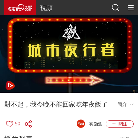
視頻
對不起，我今晚不能回家吃年夜飯了
簡介
50
实励派
關注