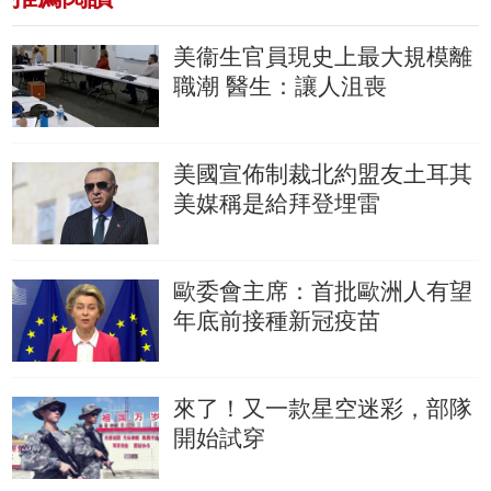
美衞生官員現史上最大規模離
職潮
醫生：讓人沮喪
美國宣佈制裁北約盟友土耳其
美媒稱是給拜登埋雷
歐委會主席：首批歐洲人有望
年底前接種新冠疫苗
來了！又一款星空迷彩，部隊
開始試穿