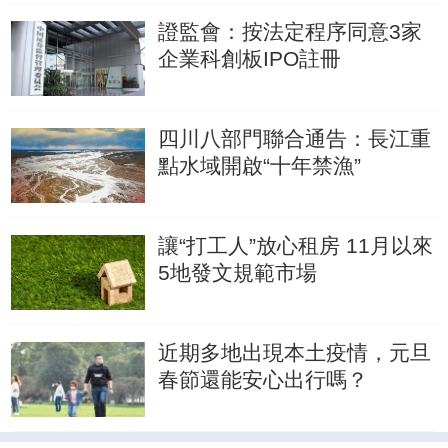
證監會：按法定程序同意3家
企業科創板IPO註冊
四川八部門聯合通告：長江重
點水域開啟“十年禁漁”
讓“打工人”放心租房 11月以來
5地發文規範市場
近期多地出現本土疫情，元旦
春節還能安心出行嗎？