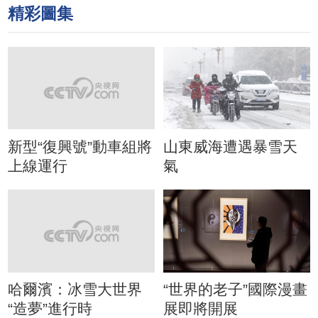
精彩圖集
新型“復興號”動車組將
山東威海遭遇暴雪天
上線運行
氣
哈爾濱：冰雪大世界
“世界的老子”國際漫畫
“造夢”進行時
展即將開展