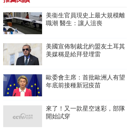
美衞生官員現史上最大規模離
職潮
醫生：讓人沮喪
美國宣佈制裁北約盟友土耳其
美媒稱是給拜登埋雷
歐委會主席：首批歐洲人有望
年底前接種新冠疫苗
來了！又一款星空迷彩，部隊
開始試穿