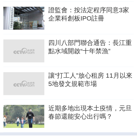
證監會：按法定程序同意3家
企業科創板IPO註冊
四川八部門聯合通告：長江重
點水域開啟“十年禁漁”
讓“打工人”放心租房 11月以來
5地發文規範市場
近期多地出現本土疫情，元旦
春節還能安心出行嗎？