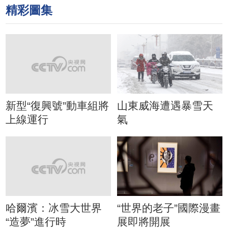
精彩圖集
新型“復興號”動車組將
山東威海遭遇暴雪天
上線運行
氣
哈爾濱：冰雪大世界
“世界的老子”國際漫畫
“造夢”進行時
展即將開展