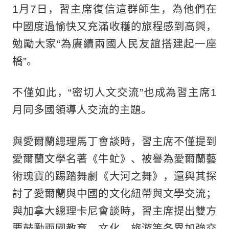
1月7日，習主席復信這群師生，為他們在
中國度過愉快又充滿收穫的旅程感到高興，
勉勵大家“為賡續兩國人民友誼搭建起一座
橋”。
不僅如此，“密切人文交流”也成為習主席1
月同多國領導人交流的主題。
與愛爾蘭總理馬丁會談時，習主席不僅提到
愛爾蘭文學名著《牛虻》、被譽為愛爾蘭藝
術瑰寶的踢踏舞劇《大河之舞》，還與其探
討了愛爾蘭與中國的文化紐帶與文學交流；
與加拿大總理卡尼會談時，習主席提出雙方
要鼓勵兩國教育、文化、旅游等各界加強交