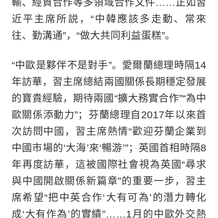
輸、經貿合作等多領域合作文件……正如習
近平主席所説，“中韓應該多走動、常來
往、勤溝通”，“做大共同利益蛋糕”。
“中歐是夥伴不是對手”。愛爾蘭總理時隔14
年訪華，習主席總結兩國關係長期穩定發展
的寶貴經驗，期待兩國“擴大務實合作”“為中
歐關係添動力”；芬蘭總理自2017年以來首
次訪問中國，習主席熱情“歡迎芬蘭企業到
中國市場的‘大海’來‘暢游’”；英國首相時隔8
年再度訪華，這被國際社會視為英國“尋求
與中國開啟關係新篇章”的重要一步，習主
席希望“把中英合作‘大有可為’的潛力轉化
成‘大有作為’的實績”……1月的中歐外交熱