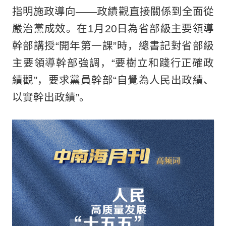
指明施政導向——政績觀直接關係到全面從
嚴治黨成效。在1月20日為省部級主要領導
幹部講授“開年第一課”時，總書記對省部級
主要領導幹部強調，“要樹立和踐行正確政
績觀”，要求黨員幹部“自覺為人民出政績、
以實幹出政績”。