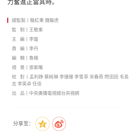
力奮進正當其時。
總監製丨駱紅秉 魏驅虎
監 制丨王敬東
主 編丨李璇
責 編丨李丹
編 輯丨魯楊
視 覺丨張紫曦
校 對丨孟利錚 蔡純琳 李珊珊 李雪菲 宋春燕 閆田田 毛長
志 李英卓 任佳
出 品丨中央廣播電視總台央視網
分享至：