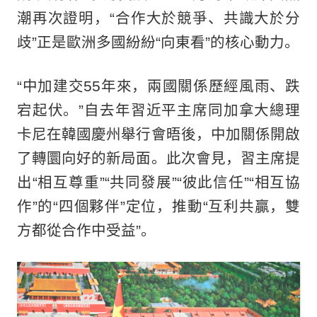
潮再次證明，“合作大於競爭、共識大於分
歧”正是歐洲多國紛紛“向東看”的核心動力。
“中加建交55年來，兩國關係歷經風雨、跌
宕起伏。”自去年習近平主席同加拿大總理
卡尼在韓國慶州舉行會晤後，中加關係開啟
了轉圜向好的新局面。此次會見，習主席提
出“相互尊重”“共同發展”“彼此信任”“相互協
作”的“四個夥伴”定位，推動“互利共贏，雙
方都從合作中受益”。