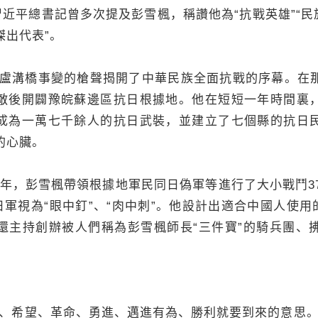
習近平總書記曾多次提及彭雪楓，稱讚他為“抗戰英雄”“民
傑出代表”。
7日，盧溝橋事變的槍聲揭開了中華民族全面抗戰的序幕。在
敵後開闢豫皖蘇邊區抗日根據地。他在短短一年時間裏
成為一萬七千餘人的抗日武裝，並建立了七個縣的抗日
的心臟。
944年，彭雪楓帶領根據地軍民同日偽軍等進行了大小戰鬥3
被日軍視為“眼中釘”、“肉中刺”。他設計出適合中國人使用
還主持創辦被人們稱為彭雪楓師長“三件寶”的騎兵團、
氣、希望、革命、勇進、邁進有為、勝利就要到來的意思。