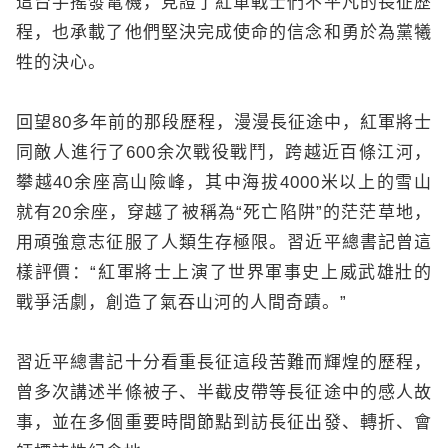
這台手搖發電機，見證了紅軍戰士們不平凡的長征歷
程，也承載了他們堅決完成使命的信念和勇於為黨犧
牲的決心。
回望80多年前的那段歷程，漫漫長征途中，紅軍將士
同敵人進行了600余次戰役戰鬥，跨越近百條江河，
攀越40余座高山險峰，其中海拔4000米以上的雪山
就有20余座，穿越了被稱為“死亡陷阱”的茫茫草地，
用頑強意志征服了人類生存極限。習近平總書記曾這
樣評價：“紅軍將士上演了世界軍事史上威武雄壯的
戰爭活劇，創造了氣吞山河的人間奇蹟。”
習近平總書記十分看重長征這段苦難而輝煌的歷程，
曾多次講述半條被子、半截皮帶等長征途中的感人故
事，並在多個重要時間節點到訪長征出發、轉折、會