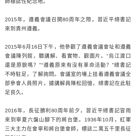
師標誌性紀念地。
2015年，遵義會議召開80周年之際，習近平總書記
來到貴州遵義。
2015年6月16日下午，他參觀了遵義會議會址和遵義
會議陳列館，聽講解、看實物、觀圖片。“烏江渡口
還是原貌嗎？”“遵義原來有沒有革命活動？”總書記
不時駐足，了解詢問。會議室的墻上挂着遵義會議全
部參會人員照片，據講解員陳松回憶，總書記在此駐
足良久。
2016年，長征勝利80周年前夕，習近平總書記冒雨
來到寧夏六盤山腳下的將台堡。1936年10月，紅軍
三大主力在會寧和將台堡會師，標誌二萬五千里長征