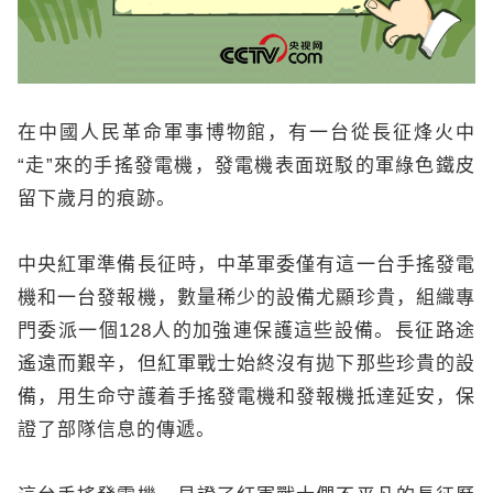
在中國人民革命軍事博物館，有一台從長征烽火中
“走”來的手搖發電機，發電機表面斑駁的軍綠色鐵皮
留下歲月的痕跡。
中央紅軍準備長征時，中革軍委僅有這一台手搖發電
機和一台發報機，數量稀少的設備尤顯珍貴，組織專
門委派一個128人的加強連保護這些設備。長征路途
遙遠而艱辛，但紅軍戰士始終沒有拋下那些珍貴的設
備，用生命守護着手搖發電機和發報機抵達延安，保
證了部隊信息的傳遞。