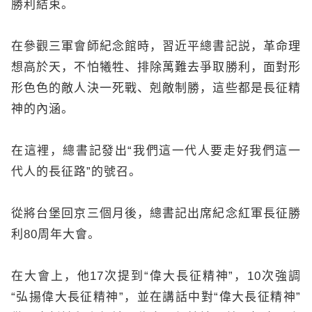
勝利結束。
在參觀三軍會師紀念館時，習近平總書記説，革命理
想高於天，不怕犧牲、排除萬難去爭取勝利，面對形
形色色的敵人決一死戰、剋敵制勝，這些都是長征精
神的內涵。
在這裡，總書記發出“我們這一代人要走好我們這一
代人的長征路”的號召。
從將台堡回京三個月後，總書記出席紀念紅軍長征勝
利80周年大會。
在大會上，他17次提到“偉大長征精神”，10次強調
“弘揚偉大長征精神”，並在講話中對“偉大長征精神”