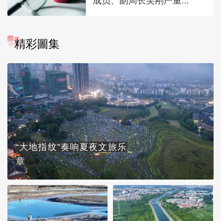
成员、副局长吴刚严重...
精彩圖集
“大地指纹”奏响夏夜文旅乐
章